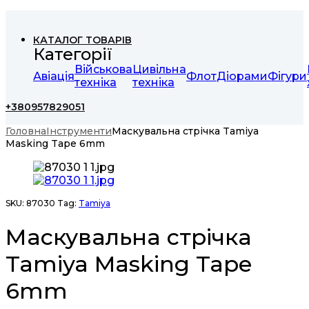
КАТАЛОГ ТОВАРІВ
Категорії
Військова
Цивільна
Авіація
Флот
Діорами
Фігури
техніка
техніка
+380957829051
Головна
Інструменти
Маскувальна стрічка Tamiya
Masking Tape 6mm
SKU:
87030
Tag:
Tamiya
Маскувальна стрічка
Tamiya Masking Tape
6mm