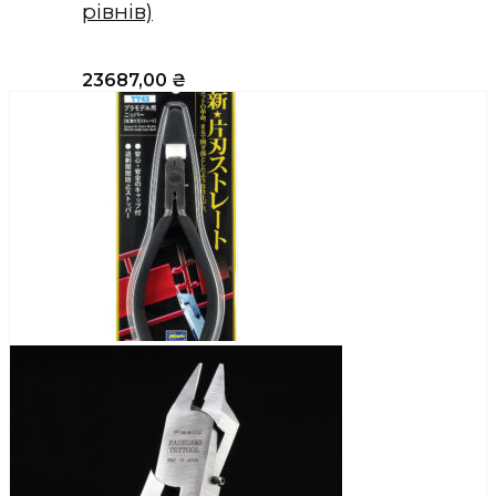
рівнів)
23687,00
₴