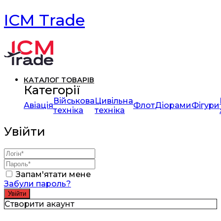
ICM Trade
КАТАЛОГ ТОВАРІВ
Категорії
Військова
Цивільна
Авіація
Флот
Діорами
Фігури
техніка
техніка
Увійти
Запам'ятати мене
Забули пароль?
Створити акаунт