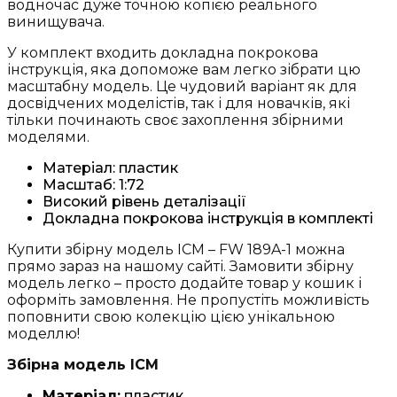
водночас дуже точною копією реального
винищувача.
У комплект входить докладна покрокова
інструкція, яка допоможе вам легко зібрати цю
масштабну модель. Це чудовий варіант як для
досвідчених моделістів, так і для новачків, які
тільки починають своє захоплення збірними
моделями.
Матеріал: пластик
Масштаб: 1:72
Високий рівень деталізації
Докладна покрокова інструкція в комплекті
Купити збірну модель ICM – FW 189A-1 можна
прямо зараз на нашому сайті. Замовити збірну
модель легко – просто додайте товар у кошик і
оформіть замовлення. Не пропустіть можливість
поповнити свою колекцію цією унікальною
моделлю!
Збірна модель ICM
Матеріал:
пластик