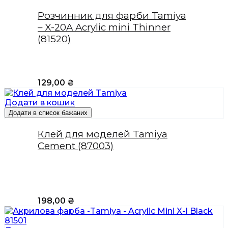
Розчинник для фарби Tamiya
– X-20A Acrylic mini Thinner
(81520)
129,00
₴
Додати в кошик
Додати в список бажаних
Клей для моделей Tamiya
Cement (87003)
198,00
₴