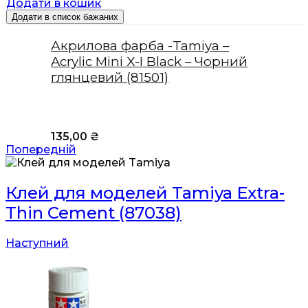
Додати в кошик
Додати в список бажаних
Акрилова фарба -Tamiya –
Acrylic Mini X-I Black – Чорний
глянцевий (81501)
135,00
₴
Попередній
Клей для моделей Tamiya Extra-
Thin Cement (87038)
Наступний