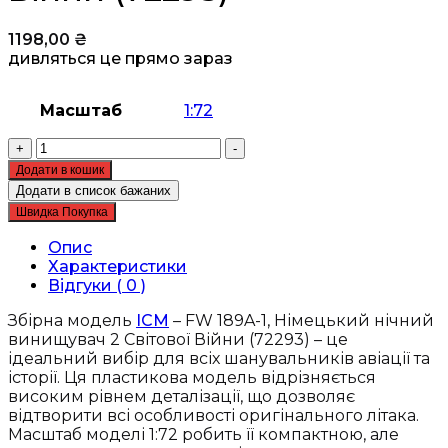
1198,00
₴
дивляться це прямо зараз
Масштаб
1:72
Збірна
+
-
модель
Додати в кошик
ICM
Додати в список бажаних
-
Швидка Покупка
FW
189A-
Опис
1,
Характеристики
Німецький
Відгуки ( 0 )
нічний
винищувач
Збірна модель
ICM
– FW 189A-1, Німецький нічний
2
винищувач 2 Світової Війни (72293) – це
Світової
ідеальний вибір для всіх шанувальників авіації та
Війни
історії. Ця пластикова модель відрізняється
(72293)
високим рівнем деталізації, що дозволяє
кількість
відтворити всі особливості оригінального літака.
Масштаб моделі 1:72 робить її компактною, але