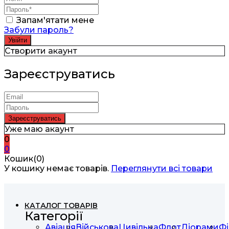
Запам'ятати мене
Забули пароль?
Створити акаунт
Зареєструватись
Уже маю акаунт
0
0
Кошик(0)
У кошику немає товарів.
Переглянути всі товари
КАТАЛОГ ТОВАРІВ
Категорії
Авіація
Військова
Цивільна
Флот
Діорами
Фі