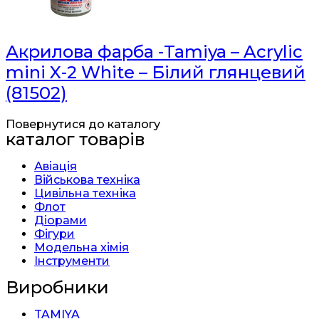
Акрилова фарба -Tamiya – Acrylic
mini X-2 White – Білий глянцевий
(81502)
Повернутися до каталогу
каталог товарів
Авіація
Військова техніка
Цивільна техніка
Флот
Діорами
Фігури
Модельна хімія
Інструменти
Виробники
TAMIYA