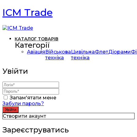
ICM Trade
КАТАЛОГ ТОВАРІВ
Категорії
Авіація
Військова
Цивільна
Флот
Діорами
Фі
техніка
техніка
Увійти
Запам'ятати мене
Забули пароль?
Створити акаунт
Зареєструватись