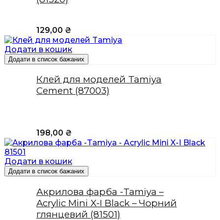
129,00
₴
Додати в кошик
Додати в список бажаних
Клей для моделей Tamiya
Cement (87003)
198,00
₴
Додати в кошик
Додати в список бажаних
Акрилова фарба -Tamiya –
Acrylic Mini X-I Black – Чорний
глянцевий (81501)