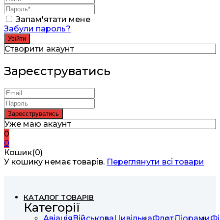
Запам'ятати мене
Забули пароль?
Створити акаунт
Зареєструватись
Уже маю акаунт
0
0
Кошик(0)
У кошику немає товарів.
Переглянути всі товари
КАТАЛОГ ТОВАРІВ
Категорії
Авіація
Військова
Цивільна
Флот
Діорами
Фі