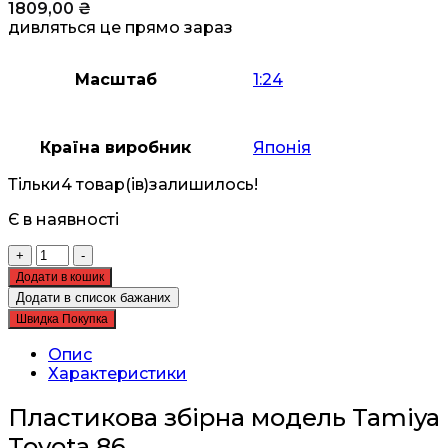
1809,00
₴
дивляться це прямо зараз
Масштаб
1:24
Країна виробник
Японія
Тільки
4 товар(ів)
залишилось!
Є в наявності
Збірна
+
-
модель
Додати в кошик
Tamiya
Додати в список бажаних
-
Швидка Покупка
автомобіль
1:24
Опис
Toyota
Характеристики
86
-
Пластикова збірна модель Tamiya
24323
Toyota 86
кількість