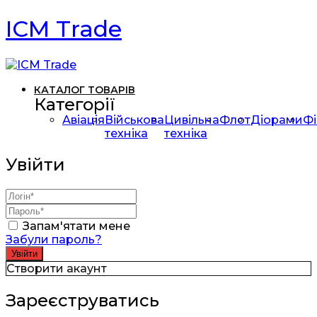
ICM Trade
КАТАЛОГ ТОВАРІВ
Категорії
Авіація
Військова
Цивільна
Флот
Діорами
Фі
техніка
техніка
Увійти
Запам'ятати мене
Забули пароль?
Створити акаунт
Зареєструватись