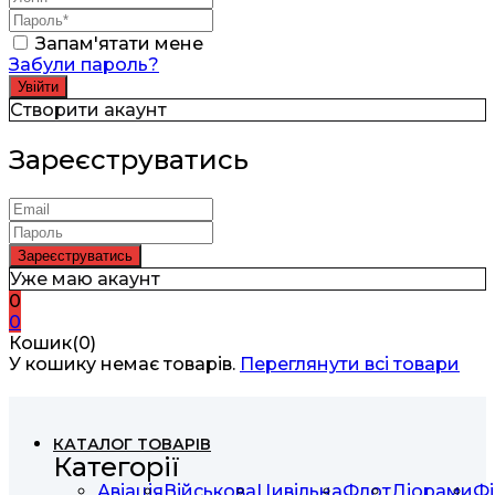
Запам'ятати мене
Забули пароль?
Створити акаунт
Зареєструватись
Уже маю акаунт
0
0
Кошик(0)
У кошику немає товарів.
Переглянути всі товари
КАТАЛОГ ТОВАРІВ
Категорії
Авіація
Військова
Цивільна
Флот
Діорами
Фі