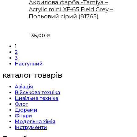
Акрилова фарба -Tamiya –
Acrylic mini XF-65 Field Grey –
Польовий сірий (81765)
135,00
₴
1
2
3
Наступний
каталог товарів
Авіація
Військова техніка
Цивільна техніка
Флот
Діорами
Фігури
Модельна хімія
Інструменти