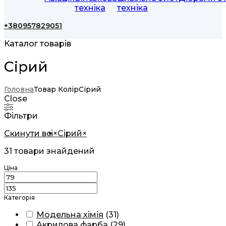
техніка
техніка
+380957829051
Каталог товарів
Сірий
Головна
Товар Колір
Сірий
Close
Фільтри
Скинути всі
×
Сірий
×
31
товари знайдений
Ціна
Категорія
Модельна хімія
(
31
)
Акрилова фарба
(
29
)