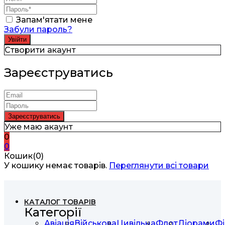
Запам'ятати мене
Забули пароль?
Створити акаунт
Зареєструватись
Уже маю акаунт
0
0
Кошик(0)
У кошику немає товарів.
Переглянути всі товари
КАТАЛОГ ТОВАРІВ
Категорії
Авіація
Військова
Цивільна
Флот
Діорами
Фі