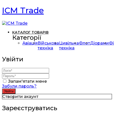
ICM Trade
КАТАЛОГ ТОВАРІВ
Категорії
Авіація
Військова
Цивільна
Флот
Діорами
Фі
техніка
техніка
Увійти
Запам'ятати мене
Забули пароль?
Створити акаунт
Зареєструватись