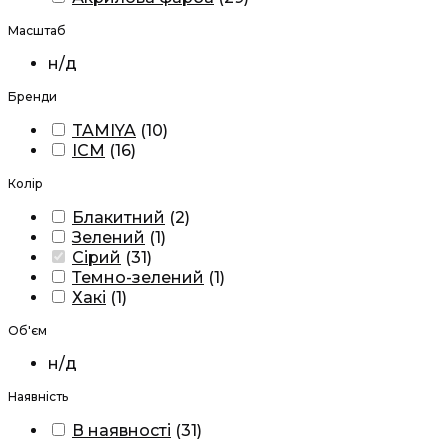
Масштаб
н/д
Бренди
TAMIYA
(
10
)
ICM
(
16
)
Колір
Блакитний
(
2
)
Зелений
(
1
)
Сірий
(
31
)
Темно-зелений
(
1
)
Хакі
(
1
)
Об'єм
н/д
Наявність
В наявності
(
31
)