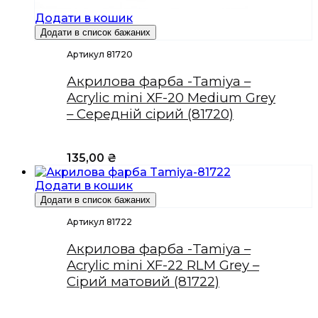
Додати в кошик
Додати в список бажаних
Артикул 81720
Акрилова фарба -Tamiya –
Acrylic mini XF-20 Medium Grey
– Середній сірий (81720)
135,00
₴
Додати в кошик
Додати в список бажаних
Артикул 81722
Акрилова фарба -Tamiya –
Acrylic mini XF-22 RLM Grey –
Сірий матовий (81722)