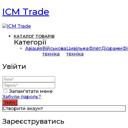
ICM Trade
КАТАЛОГ ТОВАРІВ
Категорії
Авіація
Військова
Цивільна
Флот
Діорами
Фі
техніка
техніка
Увійти
Запам'ятати мене
Забули пароль?
Створити акаунт
Зареєструватись