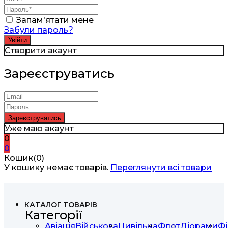
Запам'ятати мене
Забули пароль?
Створити акаунт
Зареєструватись
Уже маю акаунт
0
0
Кошик(0)
У кошику немає товарів.
Переглянути всі товари
КАТАЛОГ ТОВАРІВ
Категорії
Авіація
Військова
Цивільна
Флот
Діорами
Фі