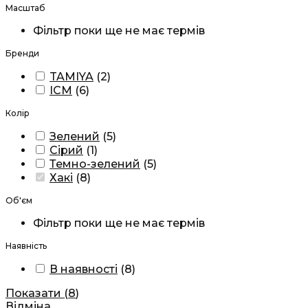
Масштаб
Фільтр поки ще не має термів
Бренди
TAMIYA
(
2
)
ICM
(
6
)
Колір
Зелений
(
5
)
Сірий
(
1
)
Темно-зелений
(
5
)
Хакі
(
8
)
Об'єм
Фільтр поки ще не має термів
Наявність
В наявності
(
8
)
Показати
(
8
)
Відміна