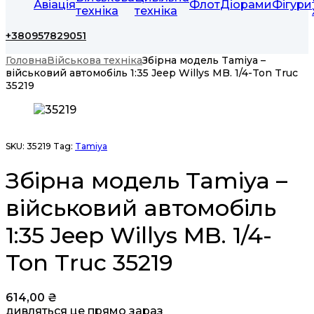
Авіація
Флот
Діорами
Фігури
техніка
техніка
+380957829051
Головна
Військова техніка
Збірна модель Tamiya –
військовий автомобіль 1:35 Jeep Willys MB. 1/4-Ton Truc
35219
SKU:
35219
Tag:
Tamiya
Збірна модель Tamiya –
військовий автомобіль
1:35 Jeep Willys MB. 1/4-
Ton Truc 35219
614,00
₴
дивляться це прямо зараз