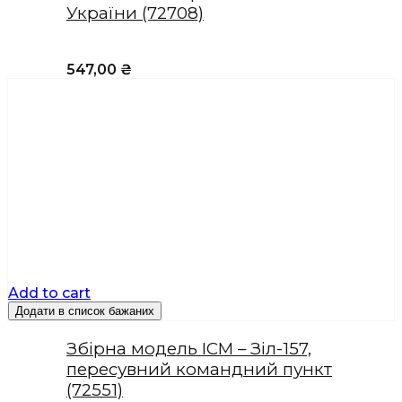
України (72708)
547,00
₴
Add to cart
Додати в список бажаних
Збірна модель ICM – Зіл-157,
пересувний командний пункт
(72551)