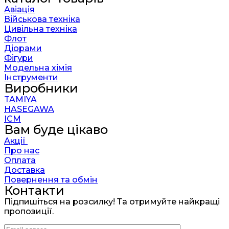
Авіація
Військова техніка
Цивільна техніка
Флот
Діорами
Фігури
Модельна хімія
Інструменти
Виробники
TAMIYA
HASEGAWA
ICM
Вам буде цікаво
Акції
Про нас
Оплата
Доставка
Повернення та обмін
Контакти
Підпишіться на розсилку! Та отримуйте найкращі
пропозиції.