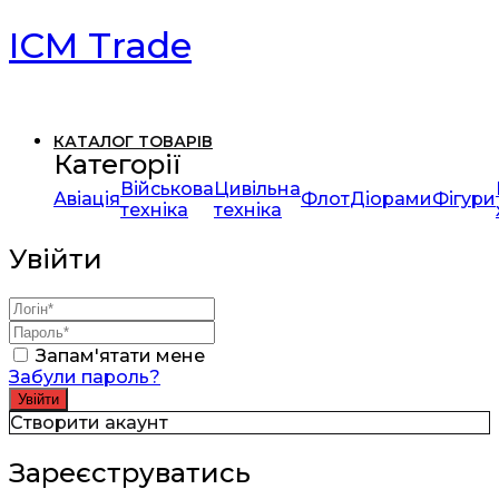
ICM Trade
КАТАЛОГ ТОВАРІВ
Категорії
Військова
Цивільна
Авіація
Флот
Діорами
Фігури
техніка
техніка
Увійти
Запам'ятати мене
Забули пароль?
Створити акаунт
Зареєструватись