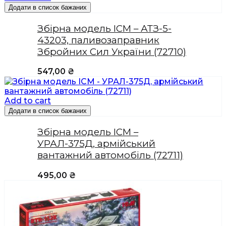
Додати в список бажаних
Збірна модель ICM – АТЗ-5-
43203, паливозаправник
Збройних Сил України (72710)
547,00
₴
Add to cart
Додати в список бажаних
Збірна модель ICM –
УРАЛ-375Д, армійський
вантажний автомобіль (72711)
495,00
₴