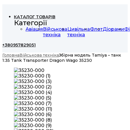
КАТАЛОГ ТОВАРІВ
Категорії
Авіація
Військова
Цивільна
Флот
Діорами
Фі
техніка
техніка
+380957829051
Головна
Військова техніка
Збірна модель Tamiya – танк
1:35 Tank Transporter Dragon Wago 35230