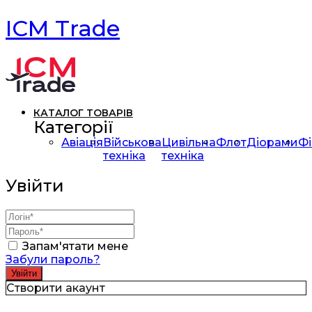
ICM Trade
КАТАЛОГ ТОВАРІВ
Категорії
Авіація
Військова
Цивільна
Флот
Діорами
Фі
техніка
техніка
Увійти
Запам'ятати мене
Забули пароль?
Створити акаунт