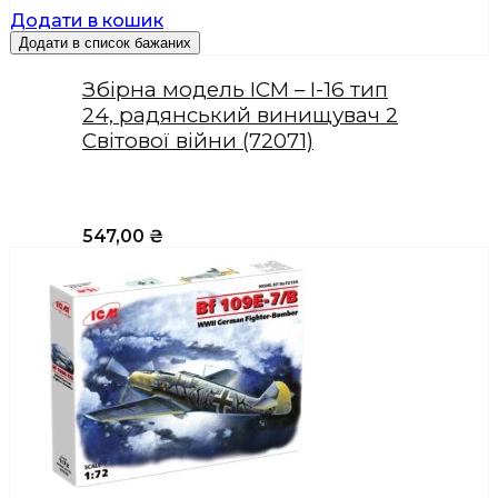
Додати в кошик
Додати в список бажаних
Збірна модель ICM – І-16 тип
24, радянський винищувач 2
Світової війни (72071)
547,00
₴