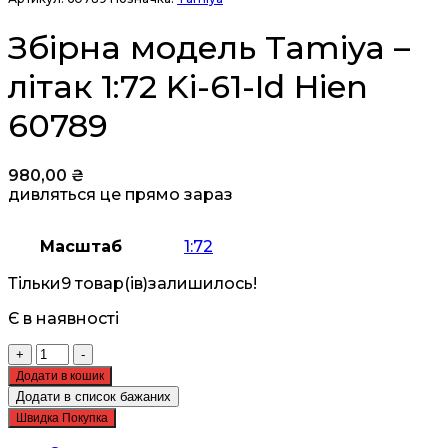
Збірна модель Tamiya –
літак 1:72 Ki-61-Id Hien
60789
980,00
₴
дивляться це прямо зараз
Масштаб
1:72
Тільки
9 товар(ів)
залишилось!
Є в наявності
Збірна
+
-
модель
Додати в кошик
Tamiya
Додати в список бажаних
-
Швидка Покупка
літак
1:72