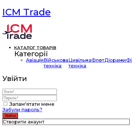
ICM Trade
КАТАЛОГ ТОВАРІВ
Категорії
Авіація
Військова
Цивільна
Флот
Діорами
Фі
техніка
техніка
Увійти
Запам'ятати мене
Забули пароль?
Створити акаунт