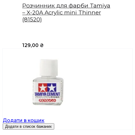
Розчинник для фарби Tamiya
– X-20A Acrylic mini Thinner
(81520)
129,00
₴
Додати в кошик
Додати в список бажаних