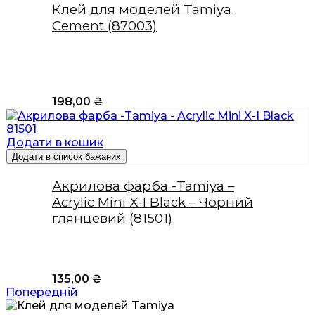
Клей для моделей Tamiya
Cement (87003)
198,00
₴
Додати в кошик
Додати в список бажаних
Акрилова фарба -Tamiya –
Acrylic Mini X-I Black – Чорний
глянцевий (81501)
135,00
₴
Попередній