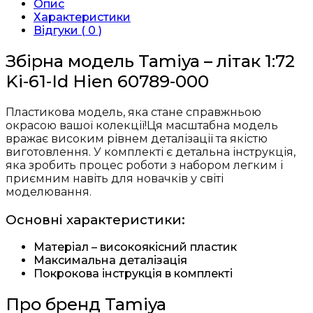
Опис
Ki-
Характеристики
61-
Відгуки ( 0 )
Id
Hien
Збірна модель Tamiya – літак 1:72
60789
Ki-61-Id Hien 60789-000
кількість
Пластикова модель, яка стане справжньою
окрасою вашої колекції!Ця масштабна модель
вражає високим рівнем деталізації та якістю
виготовлення. У комплекті є детальна інструкція,
яка зробить процес роботи з набором легким і
приємним навіть для новачків у світі
моделювання.
Основні характеристики:
Матеріал – високоякісний пластик
Максимальна деталізація
Покрокова інструкція в комплекті
Про бренд Tamiya