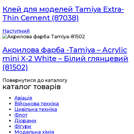
Клей для моделей Tamiya Extra-
Thin Cement (87038)
Наступний
Акрилова фарба -Tamiya – Acrylic
mini X-2 White – Білий глянцевий
(81502)
Повернутися до каталогу
каталог товарів
Авіація
Військова техніка
Цивільна техніка
Флот
Діорами
Фігури
Модельна хімія