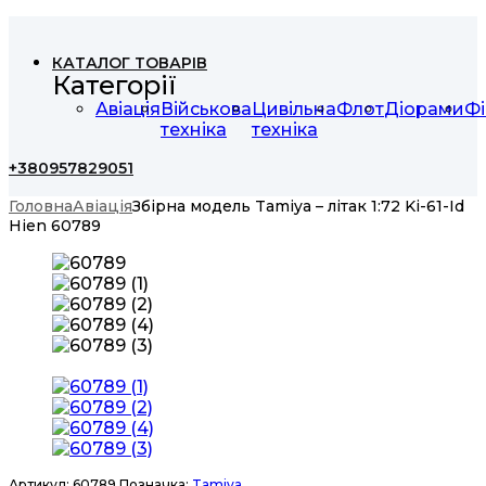
КАТАЛОГ ТОВАРІВ
Категорії
Авіація
Військова
Цивільна
Флот
Діорами
Фі
техніка
техніка
+380957829051
Головна
Авіація
Збірна модель Tamiya – літак 1:72 Ki-61-Id
Hien 60789
Артикул:
60789
Позначка:
Tamiya