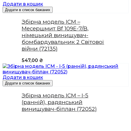
Додати в кошик
Додати в список бажаних
Збірна модель ICM –
Месершмит Bf 109E-7/B,
німецький винищувач-
бомбардувальник 2 Світової
війни (72135)
547,00
₴
Додати в кошик
Додати в список бажаних
Збірна модель ICM – І-5
(ранній), радянський
винищувач-біплан (72052)