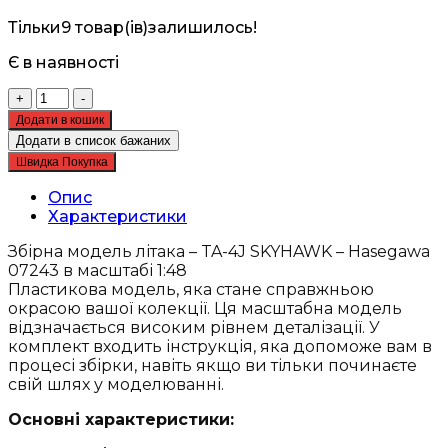
Тільки
9 товар(ів)
залишилось!
Є в наявності
Збірна
+
-
модель
Додати в кошик
літака
Додати в список бажаних
-
Швидка Покупка
TA-
4J
Опис
SKYHAWK
Характеристики
-
Hasegawa
Збірна модель літака – TA-4J SKYHAWK – Hasegawa
07243
07243 в масштабі 1:48
кількість
Пластикова модель, яка стане справжньою
окрасою вашої колекції. Ця масштабна модель
відзначається високим рівнем деталізації. У
комплект входить інструкція, яка допоможе вам в
процесі збірки, навіть якщо ви тільки починаєте
свій шлях у моделюванні.
Основні характеристики: