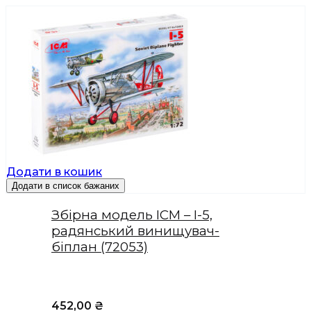
Додати в кошик
Додати в список бажаних
Збірна модель ICM – І-5,
радянський винищувач-
біплан (72053)
452,00
₴