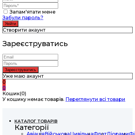
Запам'ятати мене
Забули пароль?
Створити акаунт
Зареєструватись
Уже маю акаунт
0
0
Кошик(0)
У кошику немає товарів.
Переглянути всі товари
КАТАЛОГ ТОВАРІВ
Категорії
Авіація
Військова
Цивільна
Флот
Діорами
Фі