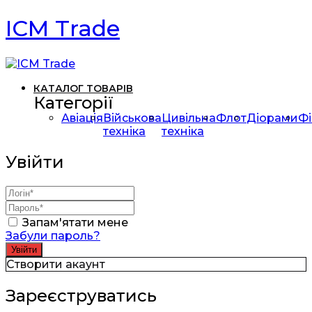
ICM Trade
КАТАЛОГ ТОВАРІВ
Категорії
Авіація
Військова
Цивільна
Флот
Діорами
Фі
техніка
техніка
Увійти
Запам'ятати мене
Забули пароль?
Створити акаунт
Зареєструватись