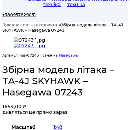
техніка
техніка
+380957829051
Головна
Нові надходження
Збірна модель літака – TA-4J
SKYHAWK – Hasegawa 07243
Артикул:
has-07243
Позначка:
Hasegawa
Збірна модель літака –
TA-4J SKYHAWK –
Hasegawa 07243
1654,00
₴
дивляться це прямо зараз
Масштаб
1:48