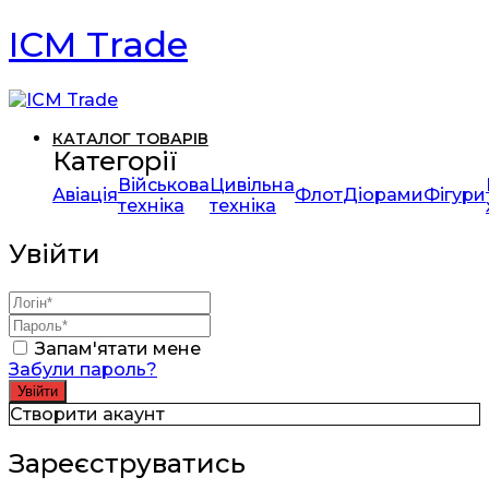
ICM Trade
КАТАЛОГ ТОВАРІВ
Категорії
Військова
Цивільна
Авіація
Флот
Діорами
Фігури
техніка
техніка
Увійти
Запам'ятати мене
Забули пароль?
Створити акаунт
Зареєструватись