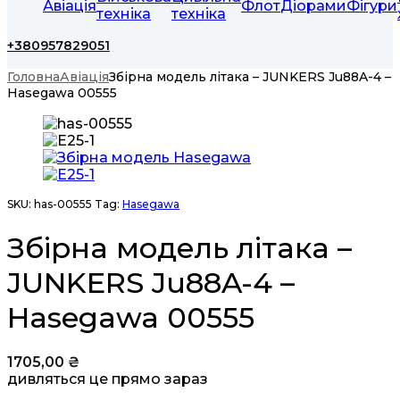
Авіація
Флот
Діорами
Фігури
техніка
техніка
+380957829051
Головна
Авіація
Збірна модель літака – JUNKERS Ju88A-4 –
Hasegawa 00555
SKU:
has-00555
Tag:
Hasegawa
Збірна модель літака –
JUNKERS Ju88A-4 –
Hasegawa 00555
1705,00
₴
дивляться це прямо зараз