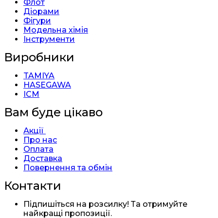
Флот
Діорами
Фігури
Модельна хімія
Інструменти
Виробники
TAMIYA
HASEGAWA
ICM
Вам буде цікаво
Акції
Про нас
Оплата
Доставка
Повернення та обмін
Контакти
Підпишіться на розсилку! Та отримуйте
найкращі пропозиції.