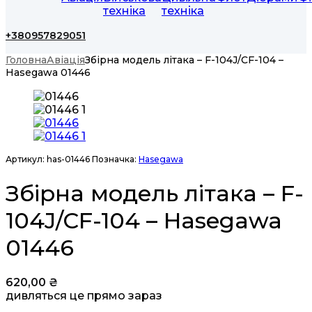
техніка
техніка
+380957829051
Головна
Авіація
Збірна модель літака – F-104J/CF-104 –
Hasegawa 01446
Артикул:
has-01446
Позначка:
Hasegawa
Збірна модель літака – F-
104J/CF-104 – Hasegawa
01446
620,00
₴
дивляться це прямо зараз