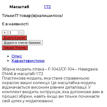
Масштаб
1:72
Тільки
17 товар(ів)
залишилось!
Є в наявності
Збірна
+
-
модель
Додати в кошик
літака
Додати в список бажаних
-
Швидка Покупка
F-
104J/CF-
Опис
104
Характеристики
-
Hasegawa
Збірна модель літака – F-104J/CF-104 – Hasegawa
01446
01446 в масштабі 1:72
кількість
Пластикова модель, яка стане справжньою
окрасою вашої колекції. Ця масштабна модель
відзначається високим рівнем деталізації. У
комплект входить інструкція, яка допоможе вам в
процесі збірки, навіть якщо ви тільки починаєте
свій шлях у моделюванні.