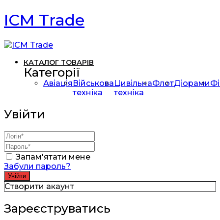
ICM Trade
КАТАЛОГ ТОВАРІВ
Категорії
Авіація
Військова
Цивільна
Флот
Діорами
Фі
техніка
техніка
Увійти
Запам'ятати мене
Забули пароль?
Створити акаунт
Зареєструватись