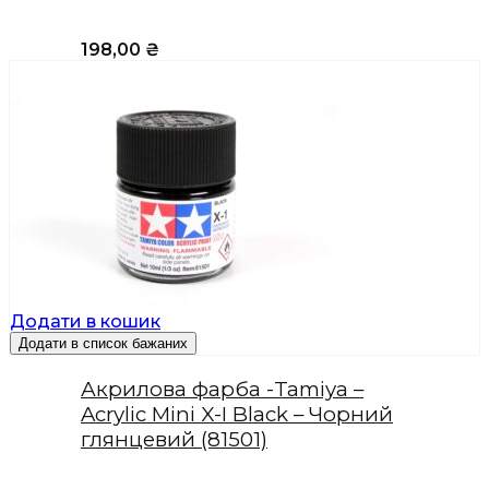
198,00
₴
Додати в кошик
Додати в список бажаних
Акрилова фарба -Tamiya –
Acrylic Mini X-I Black – Чорний
глянцевий (81501)