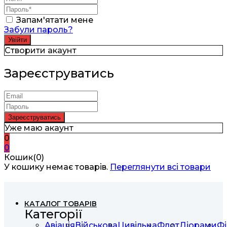
Запам'ятати мене
Забули пароль?
Створити акаунт
Зареєструватись
Уже маю акаунт
0
0
Кошик(0)
У кошику немає товарів.
Переглянути всі товари
КАТАЛОГ ТОВАРІВ
Категорії
Авіація
Військова
Цивільна
Флот
Діорами
Фі