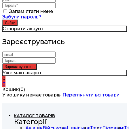
Запам'ятати мене
Забули пароль?
Створити акаунт
Зареєструватись
Уже маю акаунт
0
0
Кошик(0)
У кошику немає товарів.
Переглянути всі товари
КАТАЛОГ ТОВАРІВ
Категорії
Авіація
Військова
Цивільна
Флот
Діорами
Фі