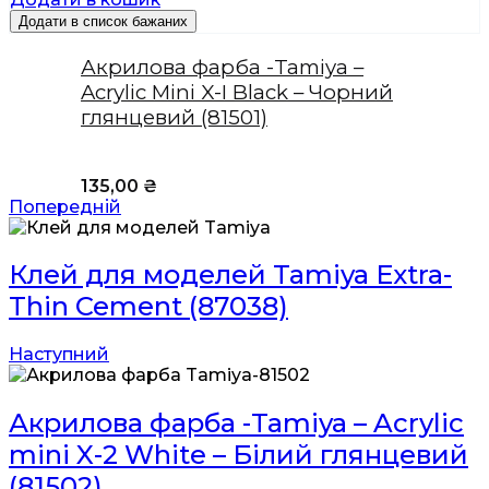
Додати в список бажаних
Акрилова фарба -Tamiya –
Acrylic Mini X-I Black – Чорний
глянцевий (81501)
135,00
₴
Попередній
Клей для моделей Tamiya Extra-
Thin Cement (87038)
Наступний
Акрилова фарба -Tamiya – Acrylic
mini X-2 White – Білий глянцевий
(81502)