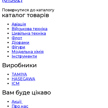
Повернутися до каталогу
каталог товарів
Авіація
Військова техніка
Цивільна техніка
Флот
Діорами
Фігури
Модельна хімія
Інструменти
Виробники
TAMIYA
HASEGAWA
ICM
Вам буде цікаво
Акції
Про нас