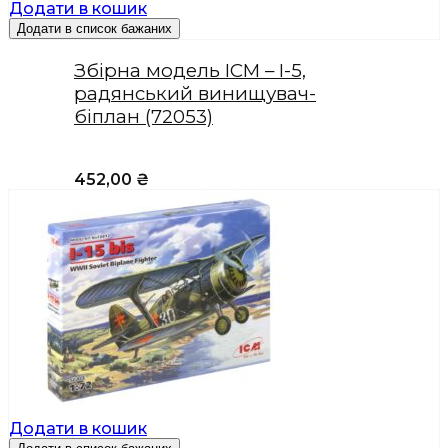
Додати в кошик
Додати в список бажаних
Збірна модель ICM – І-5,
радянський винищувач-
біплан (72053)
452,00
₴
Додати в кошик