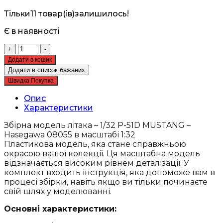
Тільки
11 товар(ів)
залишилось!
Є в наявності
Збірна
+
-
модель
Додати в кошик
літака
Додати в список бажаних
-
Швидка Покупка
1/32
P-
Опис
51D
Характеристики
MUSTANG
-
Збірна модель літака – 1/32 P-51D MUSTANG –
Hasegawa
Hasegawa 08055 в масштабі 1:32
08055
Пластикова модель, яка стане справжньою
кількість
окрасою вашої колекції. Ця масштабна модель
відзначається високим рівнем деталізації. У
комплект входить інструкція, яка допоможе вам в
процесі збірки, навіть якщо ви тільки починаєте
свій шлях у моделюванні.
Основні характеристики: