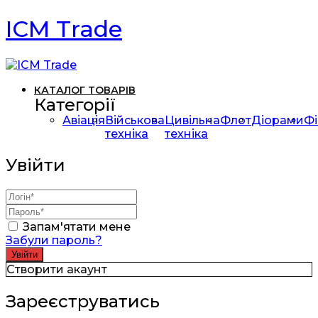
ICM Trade
КАТАЛОГ ТОВАРІВ
Категорії
Авіація
Військова
Цивільна
Флот
Діорами
Фі
техніка
техніка
Увійти
Запам'ятати мене
Забули пароль?
Створити акаунт
Зареєструватись