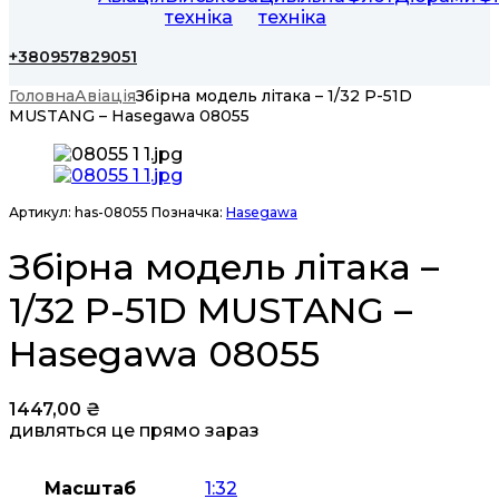
техніка
техніка
+380957829051
Головна
Авіація
Збірна модель літака – 1/32 P-51D
MUSTANG – Hasegawa 08055
Артикул:
has-08055
Позначка:
Hasegawa
Збірна модель літака –
1/32 P-51D MUSTANG –
Hasegawa 08055
1447,00
₴
дивляться це прямо зараз
Масштаб
1:32