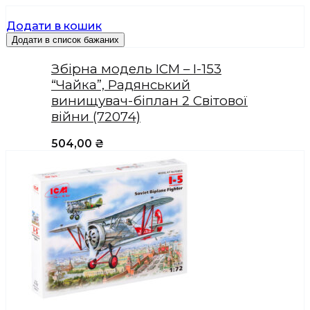
Додати в кошик
Додати в список бажаних
Збірна модель ICM – I-153
“Чайка”, Радянський
винищувач-біплан 2 Світової
війни (72074)
504,00
₴