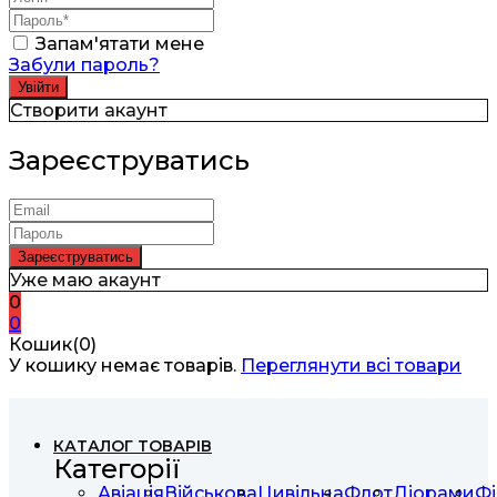
Запам'ятати мене
Забули пароль?
Створити акаунт
Зареєструватись
Уже маю акаунт
0
0
Кошик(0)
У кошику немає товарів.
Переглянути всі товари
КАТАЛОГ ТОВАРІВ
Категорії
Авіація
Військова
Цивільна
Флот
Діорами
Фі