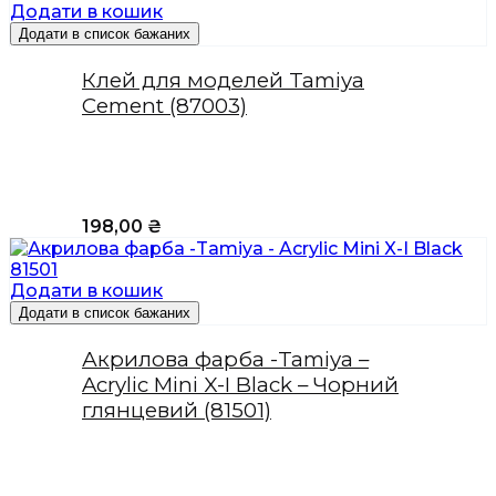
Додати в кошик
Додати в список бажаних
Клей для моделей Tamiya
Cement (87003)
198,00
₴
Додати в кошик
Додати в список бажаних
Акрилова фарба -Tamiya –
Acrylic Mini X-I Black – Чорний
глянцевий (81501)