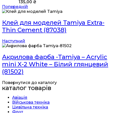
135,00
₴
Попередній
Клей для моделей Tamiya Extra-
Thin Cement (87038)
Наступний
Акрилова фарба -Tamiya – Acrylic
mini X-2 White – Білий глянцевий
(81502)
Повернутися до каталогу
каталог товарів
Авіація
Військова техніка
Цивільна техніка
Флот