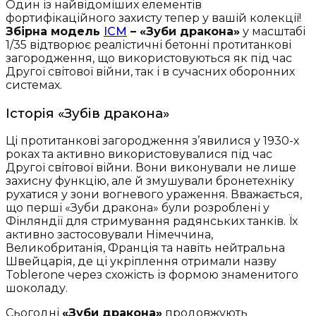
Один із найвідоміших елементів
фортифікаційного захисту тепер у вашій колекції!
Збірна модель
ICM
– «Зуби дракона»
у масштабі
1/35 відтворює реалістичні бетонні протитанкові
загородження, що використовуються як під час
Другої світової війни, так і в сучасних оборонних
системах.
Історія «Зубів дракона»
Ці протитанкові загородження з’явилися у 1930-х
роках та активно використовувалися під час
Другої світової війни. Вони виконували не лише
захисну функцію, але й змушували бронетехніку
рухатися у зони вогневого ураження. Вважається,
що перші «Зуби дракона» були розроблені у
Фінляндії для стримування радянських танків. Їх
активно застосовували Німеччина,
Великобританія, Франція та навіть нейтральна
Швейцарія, де ці укріплення отримали назву
Toblerone через схожість із формою знаменитого
шоколаду.
Сьогодні
«Зуби дракона»
продовжують