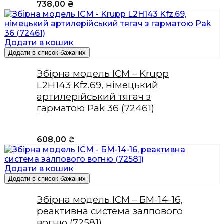
738,00
₴
Додати в кошик
Додати в список бажаних
Збірна модель ICM – Krupp
L2H143 Kfz.69, німецький
артилерійський тягач з
гарматою Pak 36 (72461)
608,00
₴
Додати в кошик
Додати в список бажаних
Збірна модель ICM – БМ-14-16,
реактивна система залпового
вогню (72581)