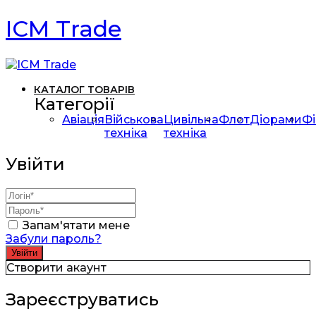
ICM Trade
КАТАЛОГ ТОВАРІВ
Категорії
Авіація
Військова
Цивільна
Флот
Діорами
Фі
техніка
техніка
Увійти
Запам'ятати мене
Забули пароль?
Створити акаунт
Зареєструватись