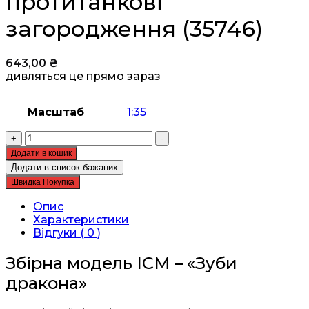
протитанкові
загородження (35746)
643,00
₴
дивляться це прямо зараз
Масштаб
1:35
Збірна
+
-
модель
Додати в кошик
ICM
Додати в список бажаних
-
Швидка Покупка
«Зуби
дракона»
Опис
-
Характеристики
бетонні
Відгуки ( 0 )
протитанкові
загородження
Збірна модель ICM – «Зуби
(35746)
дракона»
кількість