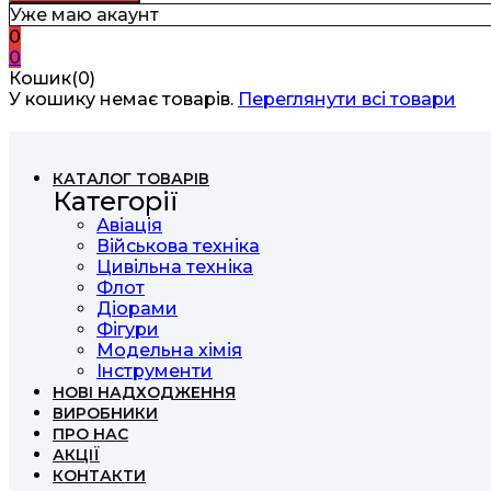
Уже маю акаунт
0
0
Кошик(0)
У кошику немає товарів.
Переглянути всі товари
КАТАЛОГ ТОВАРІВ
Категорії
Авіація
Військова техніка
Цивільна техніка
Флот
Діорами
Фігури
Модельна хімія
Інструменти
НОВІ НАДХОДЖЕННЯ
ВИРОБНИКИ
ПРО НАС
АКЦІЇ
КОНТАКТИ