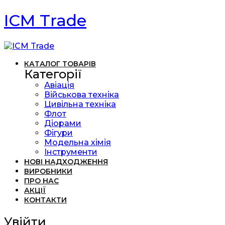
ICM Trade
КАТАЛОГ ТОВАРІВ
Категорії
Авіація
Військова техніка
Цивільна техніка
Флот
Діорами
Фігури
Модельна хімія
Інструменти
НОВІ НАДХОДЖЕННЯ
ВИРОБНИКИ
ПРО НАС
АКЦІЇ
КОНТАКТИ
Увійти