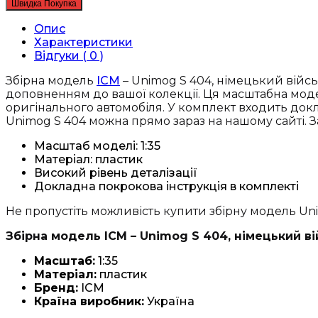
Швидка Покупка
Unimog
S
Опис
404,
Характеристики
німецький
Відгуки ( 0 )
військовий
санітарний
Збірна модель
ICM
– Unimog S 404, німецький війсь
автомобіль
доповненням до вашої колекції. Ця масштабна модел
(35138)
оригінального автомобіля. У комплект входить док
кількість
Unimog S 404 можна прямо зараз на нашому сайті. З
Масштаб моделі: 1:35
Матеріал: пластик
Високий рівень деталізації
Докладна покрокова інструкція в комплекті
Не пропустіть можливість купити збірну модель Unim
Збірна модель ICM – Unimog S 404, німецький ві
Масштаб:
1:35
Матеріал:
пластик
Бренд:
ICM
Країна виробник:
Україна