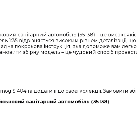
ковий санітарний автомобіль (35138) – це високоякі
ь 1:35 відрізняється високим рівнем деталізації, що
ладна покрокова інструкція, яка допоможе вам легко
амовити збірну модель – це чудовий спосіб провест
og S 404 та додати її до своєї колекції. Замовити зб
йськовий санітарний автомобіль (35138)