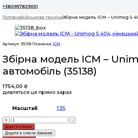
+380957829051
Головна
Військова техніка
Збірна модель ICM – Unimog S 4
Артикул:
35138
Позначка:
ICM
Збірна модель ICM – Unim
автомобіль (35138)
1754,00
₴
дивляться це прямо зараз
Масштаб
1:35
Збірна
+
-
модель
Додати в кошик
ICM
Додати в список бажаних
-