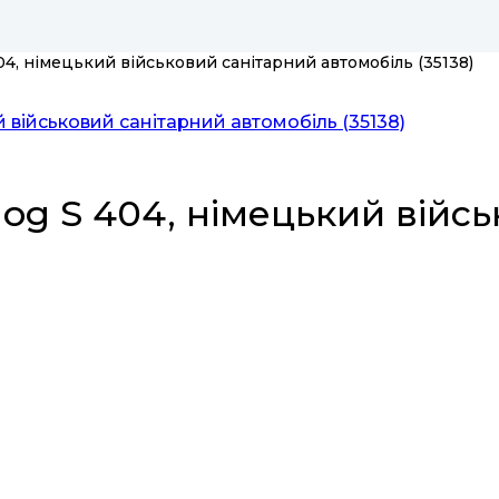
04, німецький військовий санітарний автомобіль (35138)
og S 404, німецький війс