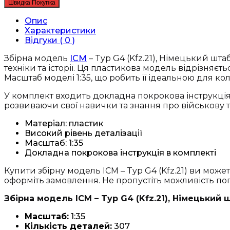
Швидка Покупка
Typ
G4
Опис
(Kfz.21),
Характеристики
Німецький
Відгуки ( 0 )
штабний
автомобіль
Збірна модель
ICM
– Typ G4 (Kfz.21), Німецький шта
2
техніки та історії. Ця пластикова модель відрізняє
Світової
Масштаб моделі 1:35, що робить її ідеальною для кол
війни
У комплект входить докладна покрокова інструкція
(35538)
розвиваючи свої навички та знання про військову т
кількість
Матеріал: пластик
Високий рівень деталізації
Масштаб: 1:35
Докладна покрокова інструкція в комплекті
Купити збірну модель ICM – Typ G4 (Kfz.21) ви може
оформіть замовлення. Не пропустіть можливість п
Збірна модель ICM – Typ G4 (Kfz.21), Німецький 
Масштаб:
1:35
Кількість деталей:
307