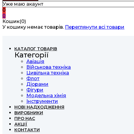
Уже маю акаунт
0
0
Кошик(0)
У кошику немає товарів.
Переглянути всі товари
КАТАЛОГ ТОВАРІВ
Категорії
Авіація
Військова техніка
Цивільна техніка
Флот
Діорами
Фігури
Модельна хімія
Інструменти
НОВІ НАДХОДЖЕННЯ
ВИРОБНИКИ
ПРО НАС
АКЦІЇ
КОНТАКТИ