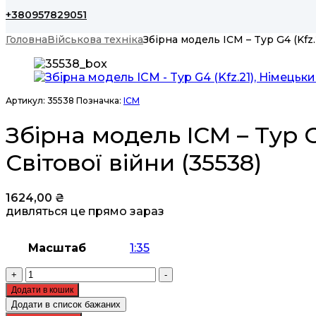
+380957829051
Головна
Військова техніка
Збірна модель ICM – Typ G4 (Kfz
Артикул:
35538
Позначка:
ICM
Збірна модель ICM – Typ G
Світової війни (35538)
1624,00
₴
дивляться це прямо зараз
Масштаб
1:35
Збірна
+
-
модель
Додати в кошик
ICM
Додати в список бажаних
-