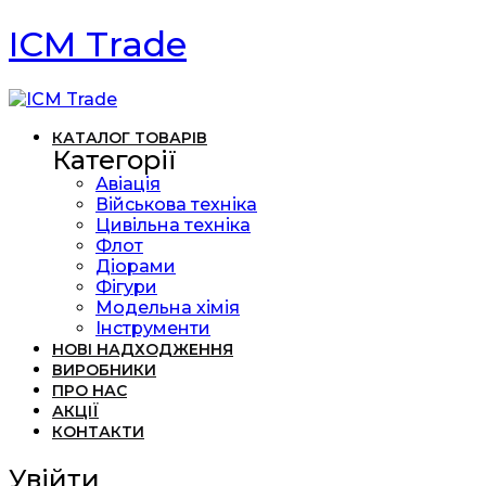
ICM Trade
КАТАЛОГ ТОВАРІВ
Категорії
Авіація
Військова техніка
Цивільна техніка
Флот
Діорами
Фігури
Модельна хімія
Інструменти
НОВІ НАДХОДЖЕННЯ
ВИРОБНИКИ
ПРО НАС
АКЦІЇ
КОНТАКТИ
Увійти