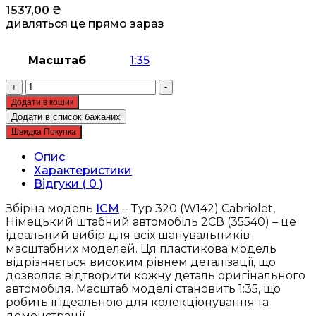
1537,00
₴
дивляться це прямо зараз
Масштаб
1:35
Збірна
+
-
модель
Додати в кошик
ICM
Додати в список бажаних
-
Швидка Покупка
Typ
320
Опис
(W142)
Характеристики
Cabriolet,
Відгуки ( 0 )
Німецький
штабний
Збірна модель
ICM
– Typ 320 (W142) Cabriolet,
автомобіль
Німецький штабний автомобіль 2СВ (35540) – це
2СВ
ідеальний вибір для всіх шанувальників
(35540)
масштабних моделей. Ця пластикова модель
кількість
відрізняється високим рівнем деталізації, що
дозволяє відтворити кожну деталь оригінального
автомобіля. Масштаб моделі становить 1:35, що
робить її ідеальною для колекціонування та
демонстрації.