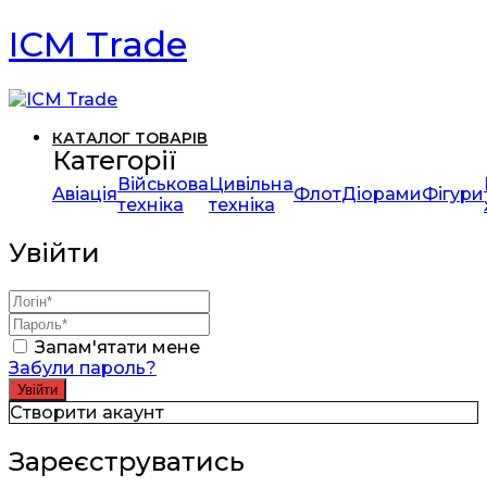
ICM Trade
КАТАЛОГ ТОВАРІВ
Категорії
Військова
Цивільна
Авіація
Флот
Діорами
Фігури
техніка
техніка
Увійти
Запам'ятати мене
Забули пароль?
Створити акаунт
Зареєструватись