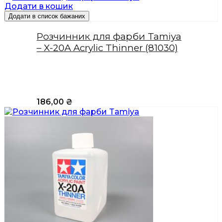
Додати в кошик
Додати в список бажаних
Розчинник для фарби Tamiya
– X-20A Acrylic Thinner (81030)
186,00
₴