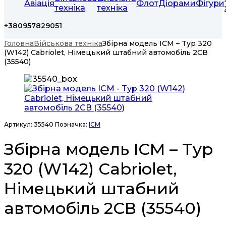
Авіація
Флот
Діорами
Фігури
техніка
техніка
+380957829051
Головна
Військова техніка
Збірна модель ICM – Typ 320
(W142) Cabriolet, Німецький штабний автомобіль 2СВ
(35540)
Артикул:
35540
Позначка:
ICM
Збірна модель ICM – Typ
320 (W142) Cabriolet,
Німецький штабний
автомобіль 2СВ (35540)