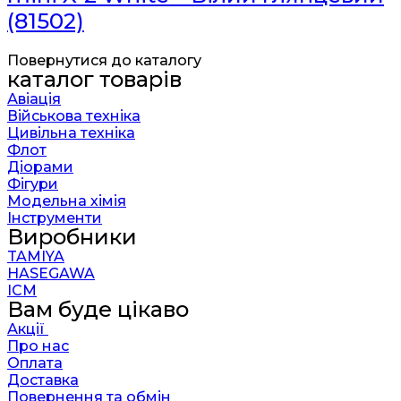
(81502)
Повернутися до каталогу
каталог товарів
Авіація
Військова техніка
Цивільна техніка
Флот
Діорами
Фігури
Модельна хімія
Інструменти
Виробники
TAMIYA
HASEGAWA
ICM
Вам буде цікаво
Акції
Про нас
Оплата
Доставка
Повернення та обмін