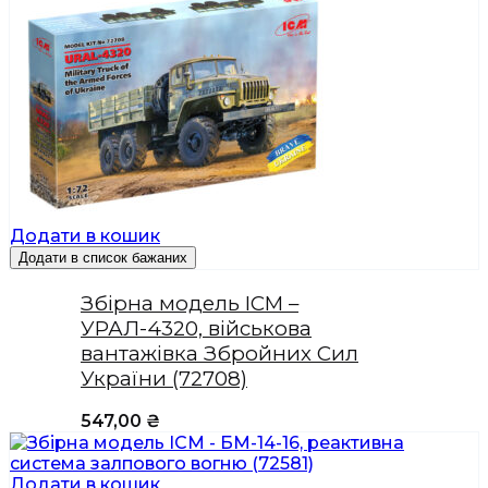
Додати в кошик
Додати в список бажаних
Збірна модель ICM –
УРАЛ-4320, військова
вантажівка Збройних Сил
України (72708)
547,00
₴
Додати в кошик