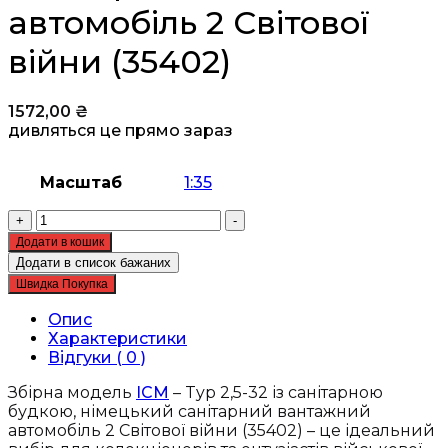
автомобіль 2 Світової
війни (35402)
1572,00
₴
дивляться це прямо зараз
Масштаб
1:35
Збірна
+
-
модель
Додати в кошик
ICM
Додати в список бажаних
-
Швидка Покупка
Typ
2,5-
Опис
32
Характеристики
із
Відгуки ( 0 )
санітарною
будкою,
Збірна модель
ICM
– Typ 2,5-32 із санітарною
німецький
будкою, німецький санітарний вантажний
санітарний
автомобіль 2 Світової війни (35402) – це ідеальний
вантажний