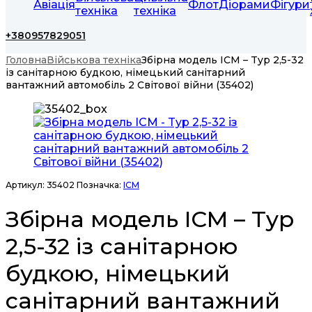
Авіація
Флот
Діорами
Фігури
техніка
техніка
+380957829051
Головна
Військова техніка
Збірна модель ICM – Typ 2,5-32
із санітарною будкою, німецький санітарний
вантажний автомобіль 2 Світової війни (35402)
Артикул:
35402
Позначка:
ICM
Збірна модель ICM – Typ
2,5-32 із санітарною
будкою, німецький
санітарний вантажний