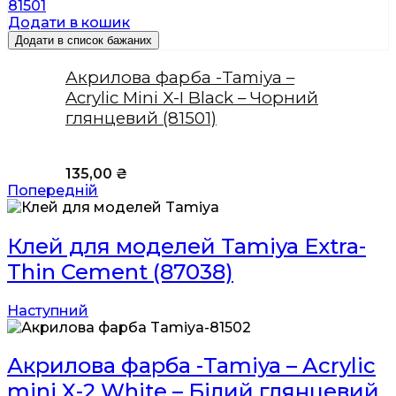
Додати в кошик
Додати в список бажаних
Акрилова фарба -Tamiya –
Acrylic Mini X-I Black – Чорний
глянцевий (81501)
135,00
₴
Попередній
Клей для моделей Tamiya Extra-
Thin Cement (87038)
Наступний
Акрилова фарба -Tamiya – Acrylic
mini X-2 White – Білий глянцевий