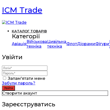
ICM Trade
КАТАЛОГ ТОВАРІВ
Категорії
Військова
Цивільна
Авіація
Флот
Діорами
Фігури
техніка
техніка
Увійти
Запам'ятати мене
Забули пароль?
Створити акаунт
Зареєструватись