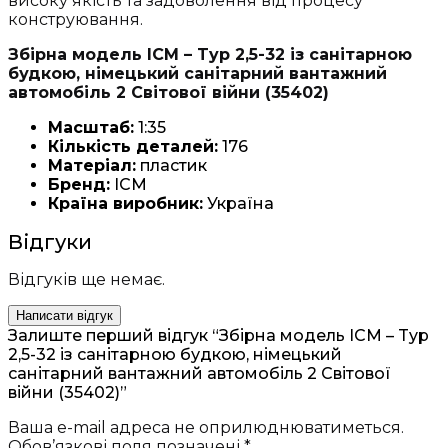
високу якість та задоволення від процесу
конструювання.
Збірна модель ICM – Typ 2,5-32 із санітарною
будкою, німецький санітарний вантажний
автомобіль 2 Світової війни (35402)
Масштаб:
1:35
Кількість деталей:
176
Матеріал:
пластик
Бренд:
ICM
Країна виробник:
Україна
Відгуки
Відгуків ще немає.
Написати відгук
Залиште перший відгук “Збірна модель ICM – Typ
2,5-32 із санітарною будкою, німецький
санітарний вантажний автомобіль 2 Світової
війни (35402)”
Ваша e-mail адреса не оприлюднюватиметься.
Обов’язкові поля позначені
*