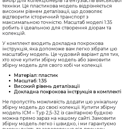
вибір для колекціонерів та ентузіастів військової
автомобіль
техніки. Ця пластикова модель відрізняється
2
високим рівнем деталізації, що дозволяє
Світової
відтворити історичний транспорт з
війни
максимальною точністю. Масштаб моделі 1:35
(35402)
робить її ідеальною для створення діорам та
кількість
колекцій.
У комплект входить докладна покрокова
інструкція, яка допоможе вам легко зібрати цю
масштабну модель. Це чудовий варіант для тих,
хто хоче купити збірну модель або замовити
збірну модель для свого хобі чи колекції.
Матеріал: пластик
Масштаб: 1:35
Високий рівень деталізації
Докладна покрокова інструкція в комплекті
Не пропустіть можливість додати цю унікальну
збірну модель до своєї колекції. Купити збірну
модель ICM – Typ 2,5-32 із санітарною будкою
можна прямо зараз на нашому сайті. Замовити
збірну модель легко і швидко, і ми гарантуємо