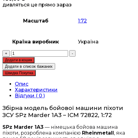
дивляться це прямо зараз
Масштаб
1:72
Країна виробник
Україна
Збірна
+
-
модель
Додати в кошик
ICM
Додати в список бажаних
-
Швидка Покупка
SPz
Marder
Опис
1A3,
Характеристики
Бойова
Відгуки ( 0 )
машина
піхоти
Збірна модель бойової машини піхоти
ЗСУ
ЗСУ SPz Marder 1A3 – ICM 72822, 1:72
(72822)
кількість
SPz Marder 1A3
— німецька бойова машина
піхоти, розроблена компанією
Rheinmetall
, яка