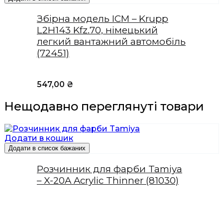
Збірна модель ICM – Krupp
L2H143 Kfz.70, німецький
легкий вантажний автомобіль
(72451)
547,00
₴
Нещодавно переглянуті товари
Додати в кошик
Додати в список бажаних
Розчинник для фарби Tamiya
– X-20A Acrylic Thinner (81030)