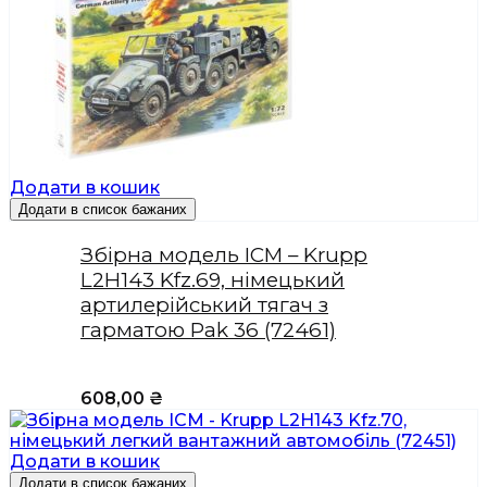
Додати в кошик
Додати в список бажаних
Збірна модель ICM – Krupp
L2H143 Kfz.69, німецький
артилерійський тягач з
гарматою Pak 36 (72461)
608,00
₴
Додати в кошик
Додати в список бажаних