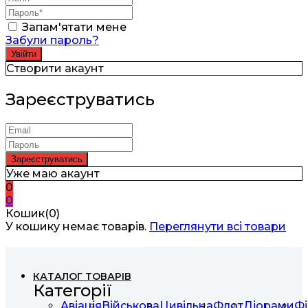
Запам'ятати мене
Забули пароль?
Створити акаунт
Зареєструватись
Уже маю акаунт
0
0
Кошик(0)
У кошику немає товарів.
Переглянути всі товари
КАТАЛОГ ТОВАРІВ
Категорії
Авіація
Військова
Цивільна
Флот
Діорами
Фі