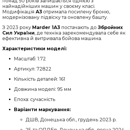
понад 50 років залишається однією з
найнадійніших машин у своєму класі.
Модифікація
A3
отримала посилену броню,
модернізовану підвіску та оновлену башту.
З 2023 року
Marder 1A3
постачають до
Збройних
Сил України
, де техніка зарекомендувала себе як
ефективна й витривала бойова машина.
Характеристики моделі:
Масштаб: 1:72
Артикул: 72822
Кількість деталей: 161
Довжина моделі: 95 мм
Епоха: сучасність
Варіанти маркування:
ДШВ, Донецька обл., грудень 2023 р.
25-та ОПДБр, Донецька обл., весна 2024