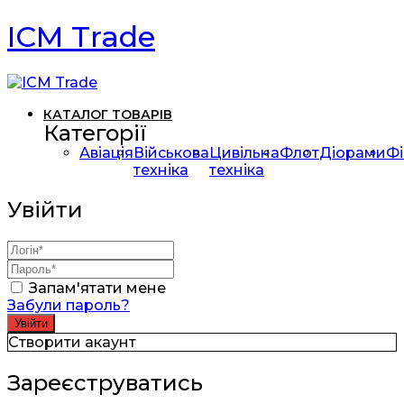
ICM Trade
КАТАЛОГ ТОВАРІВ
Категорії
Авіація
Військова
Цивільна
Флот
Діорами
Фі
техніка
техніка
Увійти
Запам'ятати мене
Забули пароль?
Створити акаунт
Зареєструватись