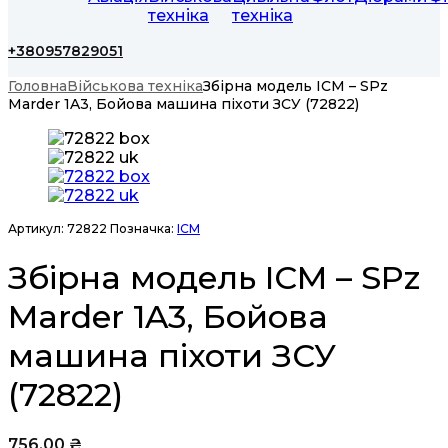
техніка
техніка
+380957829051
Головна
Військова техніка
Збірна модель ICM – SPz
Marder 1A3, Бойова машина піхоти ЗСУ (72822)
Артикул:
72822
Позначка:
ICM
Збірна модель ICM – SPz
Marder 1A3, Бойова
машина піхоти ЗСУ
(72822)
756,00
₴