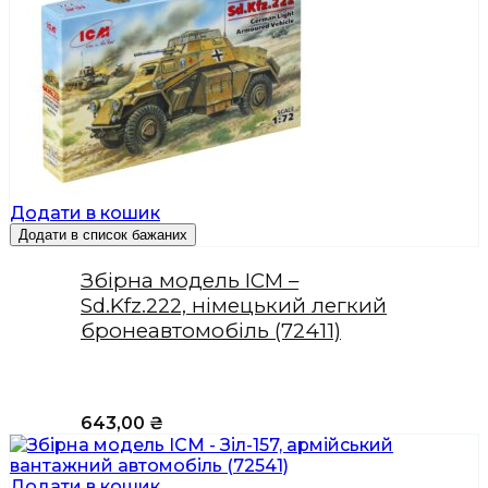
Додати в кошик
Додати в список бажаних
Збірна модель ICM –
Sd.Kfz.222, німецький легкий
бронеавтомобіль (72411)
643,00
₴
Додати в кошик