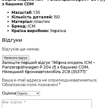
з башнею CDM
Масштаб:
1:35
Кількість деталей:
150
Матеріал:
пластик
Бренд:
ICM
Країна виробник:
Україна
Відгуки
Відгуків ще немає.
Написати відгук
Залиште перший відгук “Збірна модель ICM –
Panzerspähwagen P 204 (f) з башнею CDM,
Німецький бронеавтомобіль 2СВ (35377)”
Ваша e-mail адреса не оприлюднюватиметься.
Обов’язкові поля позначені
*
Оцінка