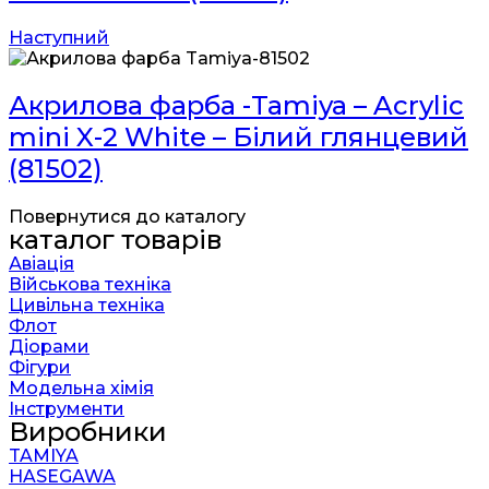
Наступний
Акрилова фарба -Tamiya – Acrylic
mini X-2 White – Білий глянцевий
(81502)
Повернутися до каталогу
каталог товарів
Авіація
Військова техніка
Цивільна техніка
Флот
Діорами
Фігури
Модельна хімія
Інструменти
Виробники
TAMIYA
HASEGAWA