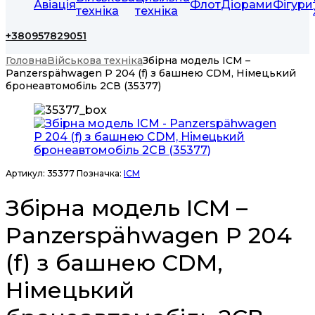
Авіація
Флот
Діорами
Фігури
техніка
техніка
+380957829051
Головна
Військова техніка
Збірна модель ICM –
Panzerspähwagen P 204 (f) з башнею CDM, Німецький
бронеавтомобіль 2СВ (35377)
Артикул:
35377
Позначка:
ICM
Збірна модель ICM –
Panzerspähwagen P 204
(f) з башнею CDM,
Німецький