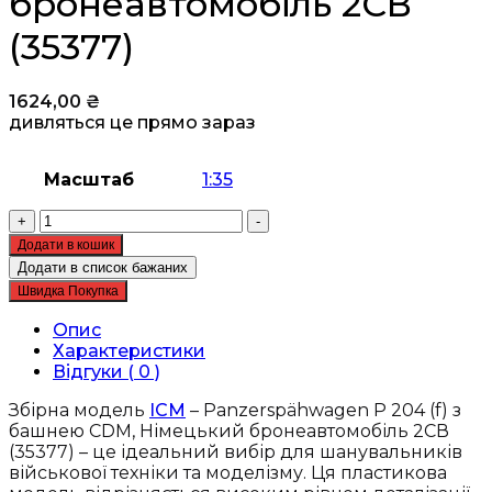
бронеавтомобіль 2СВ
(35377)
1624,00
₴
дивляться це прямо зараз
Масштаб
1:35
Збірна
+
-
модель
Додати в кошик
ICM
Додати в список бажаних
-
Швидка Покупка
Panzerspähwagen
P
Опис
204
Характеристики
(f)
Відгуки ( 0 )
з
башнею
Збірна модель
ICM
– Panzerspähwagen P 204 (f) з
CDM,
башнею CDM, Німецький бронеавтомобіль 2СВ
Німецький
(35377) – це ідеальний вибір для шанувальників
бронеавтомобіль
військової техніки та моделізму. Ця пластикова
2СВ