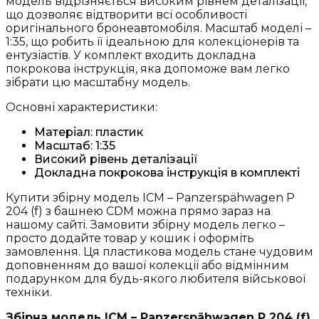
модель відрізняється високим рівнем деталізації,
(35377)
що дозволяє відтворити всі особливості
кількість
оригінального бронеавтомобіля. Масштаб моделі –
1:35, що робить її ідеальною для колекціонерів та
ентузіастів. У комплект входить докладна
покрокова інструкція, яка допоможе вам легко
зібрати цю масштабну модель.
Основні характеристики:
Матеріал: пластик
Масштаб: 1:35
Високий рівень деталізації
Докладна покрокова інструкція в комплекті
Купити збірну модель ICM – Panzerspähwagen P
204 (f) з башнею CDM можна прямо зараз на
нашому сайті. Замовити збірну модель легко –
просто додайте товар у кошик і оформіть
замовлення. Ця пластикова модель стане чудовим
доповненням до вашої колекції або відмінним
подарунком для будь-якого любителя військової
техніки.
Збірна модель ICM – Panzerspähwagen P 204 (f)