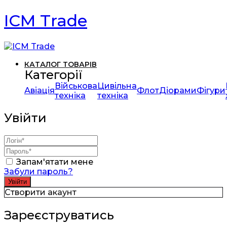
ICM Trade
КАТАЛОГ ТОВАРІВ
Категорії
Військова
Цивільна
Авіація
Флот
Діорами
Фігури
техніка
техніка
Увійти
Запам'ятати мене
Забули пароль?
Створити акаунт
Зареєструватись