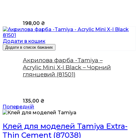
198,00
₴
Додати в кошик
Додати в список бажаних
Акрилова фарба -Tamiya –
Acrylic Mini X-I Black – Чорний
глянцевий (81501)
135,00
₴
Попередній
Клей для моделей Tamiya Extra-
Thin Cement (87038)