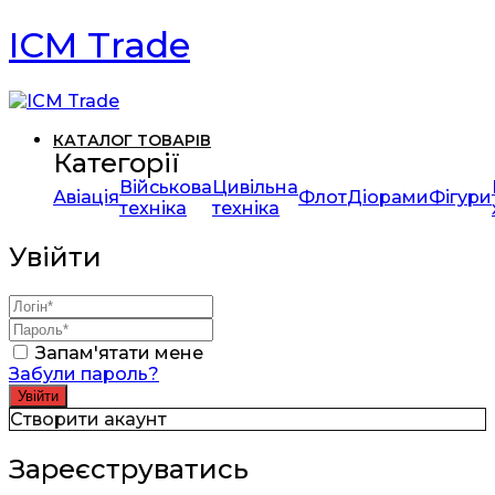
ICM Trade
КАТАЛОГ ТОВАРІВ
Категорії
Військова
Цивільна
Авіація
Флот
Діорами
Фігури
техніка
техніка
Увійти
Запам'ятати мене
Забули пароль?
Створити акаунт
Зареєструватись