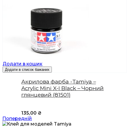
Додати в кошик
Додати в список бажаних
Акрилова фарба -Tamiya –
Acrylic Mini X-I Black – Чорний
глянцевий (81501)
135,00
₴
Попередній