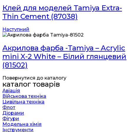
Клей для моделей Tamiya Extra-
Thin Cement (87038)
Наступний
Акрилова фарба -Tamiya – Acrylic
mini X-2 White – Білий глянцевий
(81502)
Повернутися до каталогу
каталог товарів
Авіація
Військова техніка
Цивільна техніка
Флот
Діорами
Фігури
Модельна хімія
Інструменти