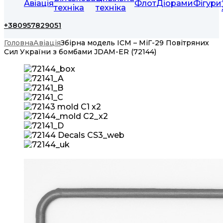
Авіація
Флот
Діорами
Фігури
техніка
техніка
+380957829051
Головна
Авіація
Збірна модель ICM – МіГ-29 Повітряних
Сил України з бомбами JDAM-ER (72144)