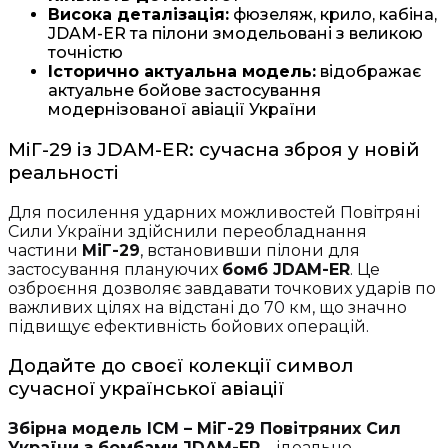
Висока деталізація:
фюзеляж, крило, кабіна,
JDAM-ER та пілони змодельовані з великою
точністю
Історично актуальна модель:
відображає
актуальне бойове застосування
модернізованої авіації України
МіГ-29 із JDAM-ER: сучасна зброя у новій
реальності
Для посилення ударних можливостей Повітряні
Сили України здійснили переобладнання
частини
МіГ-29
, встановивши пілони для
застосування плануючих
бомб JDAM-ER
. Це
озброєння дозволяє завдавати точкових ударів по
важливих цілях на відстані до 70 км, що значно
підвищує ефективність бойових операцій.
Додайте до своєї колекції символ
сучасної української авіації
Збірна модель ICM – МіГ-29 Повітряних Сил
України з бомбами JDAM-ER
– ідеально