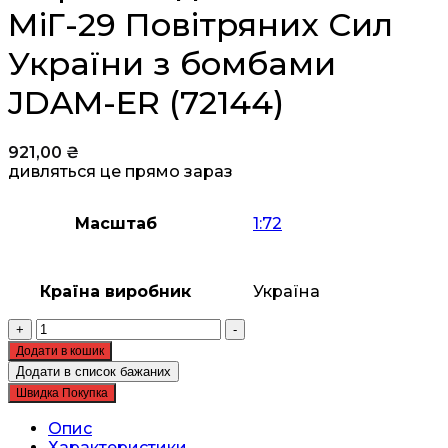
МіГ-29 Повітряних Сил
України з бомбами
JDAM-ER (72144)
921,00
₴
дивляться це прямо зараз
Масштаб
1:72
Країна виробник
Україна
Збірна
+
-
модель
Додати в кошик
ICM
Додати в список бажаних
-
Швидка Покупка
МіГ-29
Повітряних
Опис
Сил
Характеристики