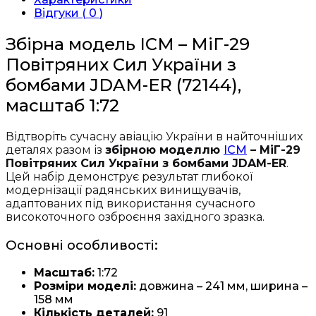
України
Відгуки ( 0 )
з
бомбами
Збірна модель ICM – МіГ-29
JDAM-
Повітряних Сил України з
ER
(72144)
бомбами JDAM-ER (72144),
кількість
масштаб 1:72
Відтворіть сучасну авіацію України в найточніших
деталях разом із
збірною моделлю
ICM
– МіГ-29
Повітряних Сил України з бомбами JDAM-ER
.
Цей набір демонструє результат глибокої
модернізації радянських винищувачів,
адаптованих під використання сучасного
високоточного озброєння західного зразка.
Основні особливості:
Масштаб:
1:72
Розміри моделі:
довжина – 241 мм, ширина –
158 мм
Кількість деталей:
91