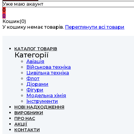
Уже маю акаунт
0
0
Кошик(0)
У кошику немає товарів.
Переглянути всі товари
КАТАЛОГ ТОВАРІВ
Категорії
Авіація
Військова техніка
Цивільна техніка
Флот
Діорами
Фігури
Модельна хімія
Інструменти
НОВІ НАДХОДЖЕННЯ
ВИРОБНИКИ
ПРО НАС
АКЦІЇ
КОНТАКТИ