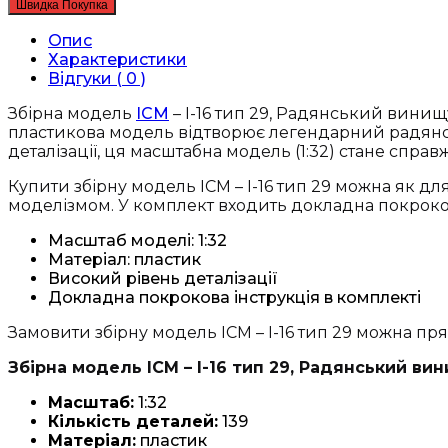
Швидка Покупка
I-
16
Опис
тип
Характеристики
29,
Відгуки ( 0 )
Радянський
винищувач
Збірна модель
ICM
– I-16 тип 29, Радянський винищув
2
пластикова модель відтворює легендарний радянськ
Світової
деталізації, ця масштабна модель (1:32) стане спра
війни
Купити збірну модель ICM – I-16 тип 29 можна як дл
(32003)
моделізмом. У комплект входить докладна покроко
кількість
Масштаб моделі: 1:32
Матеріал: пластик
Високий рівень деталізації
Докладна покрокова інструкція в комплекті
Замовити збірну модель ICM – I-16 тип 29 можна пря
Збірна модель ICM – I-16 тип 29, Радянський вин
Масштаб:
1:32
Кількість деталей:
139
Матеріал:
пластик