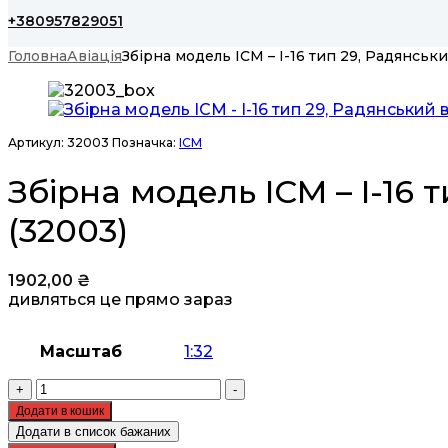
+380957829051
Головна
Авіація
Збірна модель ICM – I-16 тип 29, Радянськ
Артикул:
32003
Позначка:
ICM
Збірна модель ICM – I-16 
(32003)
1902,00
₴
дивляться це прямо зараз
Масштаб
1:32
Збірна
+
-
модель
Додати в кошик
ICM
Додати в список бажаних
-