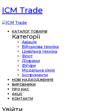
ICM Trade
КАТАЛОГ ТОВАРІВ
Категорії
Авіація
Військова техніка
Цивільна техніка
Флот
Діорами
Фігури
Модельна хімія
Інструменти
НОВІ НАДХОДЖЕННЯ
ВИРОБНИКИ
ПРО НАС
АКЦІЇ
КОНТАКТИ
Увійти