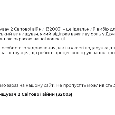
ач 2 Світової війни (32003) – це ідеальний вибір для 
ий винищувач, який відіграв важливу роль у Другій
вжньою окрасою вашої колекції.
я особистого задоволення, так і в якості подарунка д
ва інструкція, що робить процес конструювання про
мо зараз на нашому сайті. Не пропустіть можливість 
ищувач 2 Світової війни (32003)