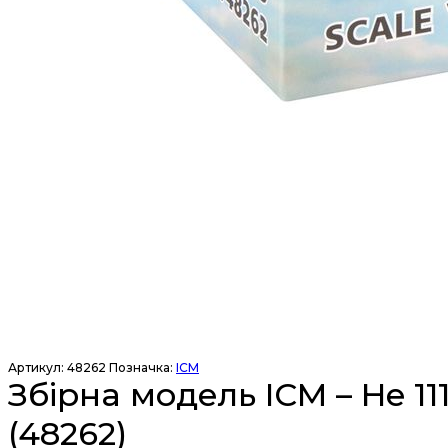
Артикул:
48262
Позначка:
ICM
Збірна модель ICM – He 1
(48262)