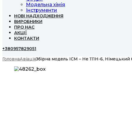
Модельна хімія
Інструменти
НОВІ НАДХОДЖЕННЯ
ВИРОБНИКИ
ПРО НАС
АКЦІЇ
КОНТАКТИ
+380957829051
Головна
Авіація
Збірна модель ICM – He 111H-6, Німецький 