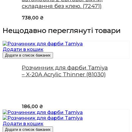
складання без клею. (72471)
738,00
₴
Нещодавно переглянуті товари
Додати в кошик
Додати в список бажаних
Розчинник для фарби Tamiya
– X-20A Acrylic Thinner (81030)
186,00
₴
Додати в кошик
Додати в список бажаних