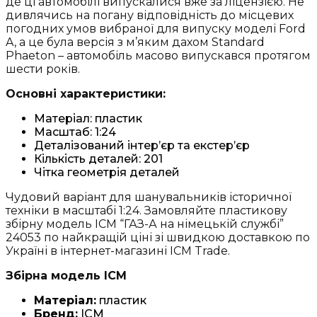
де ці автомобілі випускалися вже за ліцензією. Не
дивлячись на погану відповідність до місцевих
погодних умов вибраної для випуску моделі Ford
A, а це була версія з м’яким дахом Standard
Phaeton – автомобіль масово випускався протягом
шести років.
Основні характеристики:
Матеріал: пластик
Масштаб: 1:24
Деталізований інтер’єр та екстер’єр
Кількість деталей: 201
Чітка геометрія деталей
Чудовий варіант для шанувальників історичної
техніки в масштабі 1:24. Замовляйте пластикову
збірну модель ICM “ГАЗ-А на німецькій службі”
24053 по найкращій ціні зі швидкою доставкою по
Україні в інтернет-магазині ICM Trade.
Збірна модель ICM
Матеріал:
пластик
Бренд:
ICM