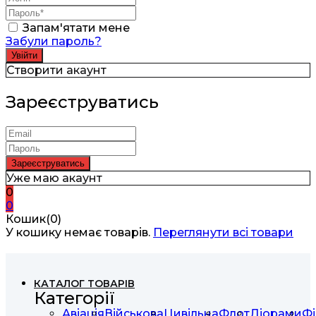
Запам'ятати мене
Забули пароль?
Створити акаунт
Зареєструватись
Уже маю акаунт
0
0
Кошик(0)
У кошику немає товарів.
Переглянути всі товари
КАТАЛОГ ТОВАРІВ
Категорії
Авіація
Військова
Цивільна
Флот
Діорами
Фі