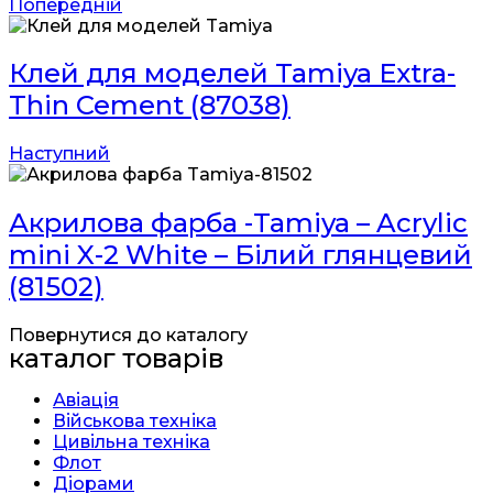
Попередній
Клей для моделей Tamiya Extra-
Thin Cement (87038)
Наступний
Акрилова фарба -Tamiya – Acrylic
mini X-2 White – Білий глянцевий
(81502)
Повернутися до каталогу
каталог товарів
Авіація
Військова техніка
Цивільна техніка
Флот
Діорами