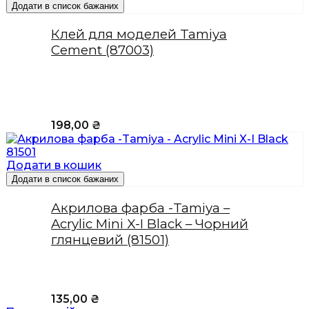
Додати в список бажаних
Клей для моделей Tamiya
Cement (87003)
198,00
₴
Додати в кошик
Додати в список бажаних
Акрилова фарба -Tamiya –
Acrylic Mini X-I Black – Чорний
глянцевий (81501)
135,00
₴