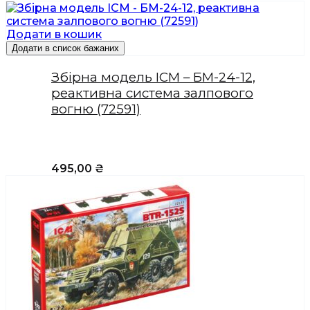
Додати в кошик
Додати в список бажаних
Збірна модель ICM – БМ-24-12,
реактивна система залпового
вогню (72591)
495,00
₴