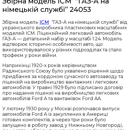
Збірна модель ICM “ГАЗ-А на
кількість
німецькій службі” 24053
Збірна модель
ICM
“ГАЗ-А на німецькій службі” від
українського виробника пластикових масштабних
моделей ICM. Ліцензійний легковий автомобіль
ГАЗ-А — детальний набір у масштабі 1:24. Модель
відтворює історичні особливості авто, що
використовувалося у різних підрозділах та стало
трофеєм у роки війни.
Наприкінці 1920-х років керівництвом
Радянського Союзу було ухвалено рішення щодо
придбання за кордоном сучасного автозаводу та
ліцензій на виробництво вантажних і легкових
автомобілів. У травні 1929 було підписано договір
про надання ліцензії на виробництво легкових
автомобілів Ford A та вантажівок Ford AA.
У лютому 1930 року у Москві розпочався випуск
автомобілів Ford A із закуплених в Америці
готових комплектів, а через три роки було
запущено в роботу завод у Нижньому Новгороді,