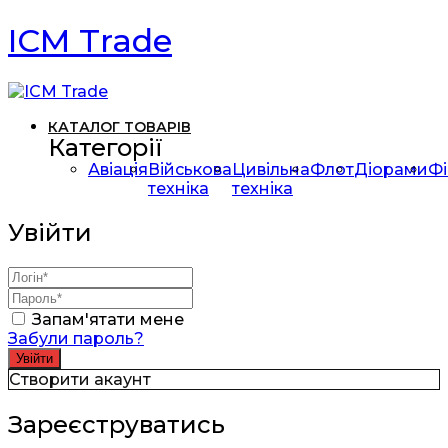
ICM Trade
КАТАЛОГ ТОВАРІВ
Категорії
Авіація
Військова
Цивільна
Флот
Діорами
Фі
техніка
техніка
Увійти
Запам'ятати мене
Забули пароль?
Створити акаунт
Зареєструватись