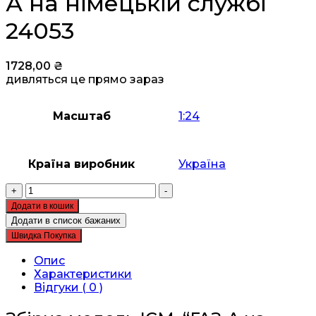
А на німецькій службі
24053
1728,00
₴
дивляться це прямо зараз
Масштаб
1:24
Країна виробник
Україна
Збірна
+
-
модель
Додати в кошик
ICM
Додати в список бажаних
-
Швидка Покупка
ГАЗ-
А
Опис
на
Характеристики
німецькій
Відгуки ( 0 )
службі
24053