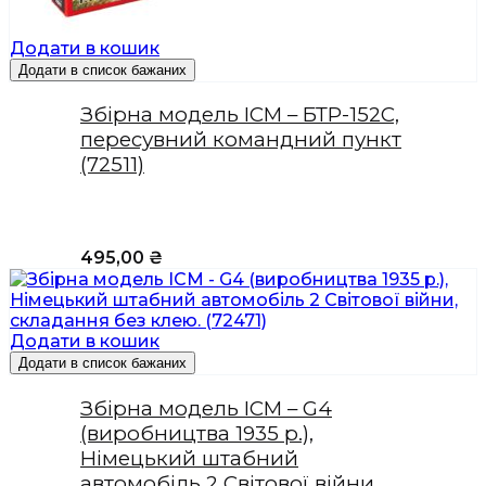
Додати в кошик
Додати в список бажаних
Збірна модель ICM – БТР-152С,
пересувний командний пункт
(72511)
495,00
₴
Додати в кошик
Додати в список бажаних
Збірна модель ICM – G4
(виробництва 1935 р.),
Німецький штабний
автомобіль 2 Світової війни,