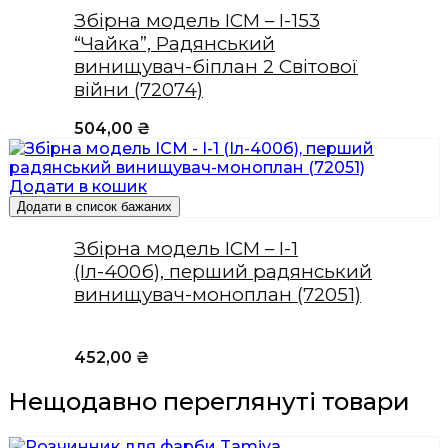
Збірна модель ICM – I-153
“Чайка”, Радянський
винищувач-біплан 2 Світової
війни (72074)
504,00
₴
Додати в кошик
Додати в список бажаних
Збірна модель ICM – І-1
(Іл-400б), перший радянський
винищувач-моноплан (72051)
452,00
₴
Нещодавно переглянуті товари