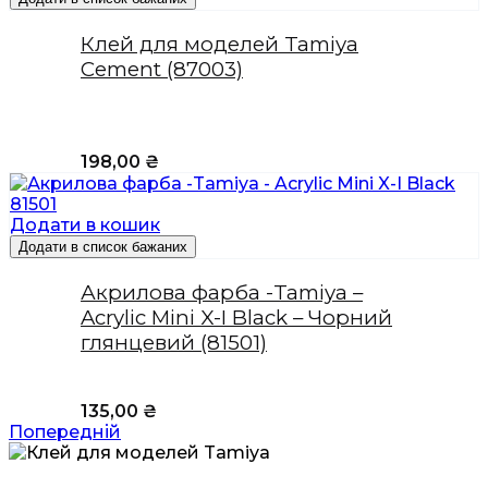
Клей для моделей Tamiya
Cement (87003)
198,00
₴
Додати в кошик
Додати в список бажаних
Акрилова фарба -Tamiya –
Acrylic Mini X-I Black – Чорний
глянцевий (81501)
135,00
₴
Попередній