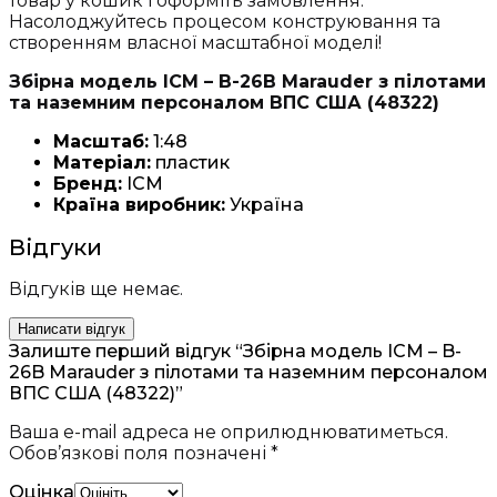
товар у кошик і оформіть замовлення.
Насолоджуйтесь процесом конструювання та
створенням власної масштабної моделі!
Збірна модель ICM – B-26B Marauder з пілотами
та наземним персоналом ВПС США (48322)
Масштаб:
1:48
Матеріал:
пластик
Бренд:
ICM
Країна виробник:
Україна
Відгуки
Відгуків ще немає.
Написати відгук
Залиште перший відгук “Збірна модель ICM – B-
26B Marauder з пілотами та наземним персоналом
ВПС США (48322)”
Ваша e-mail адреса не оприлюднюватиметься.
Обов’язкові поля позначені
*
Оцінка