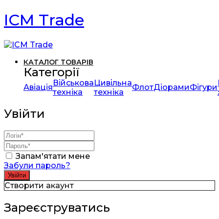
ICM Trade
КАТАЛОГ ТОВАРІВ
Категорії
Військова
Цивільна
Авіація
Флот
Діорами
Фігури
техніка
техніка
Увійти
Запам'ятати мене
Забули пароль?
Створити акаунт
Зареєструватись