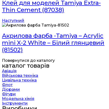
Клей для моделей Tamiya Extra-
Thin Cement (87038)
Наступний
Акрилова фарба -Tamiya – Acrylic
mini X-2 White – Білий глянцевий
(81502)
Повернутися до каталогу
каталог товарів
Авіація
Військова техніка
Цивільна техніка
Флот
Діорами
Фігури
Модельна хімія
Інструменти
Виробники