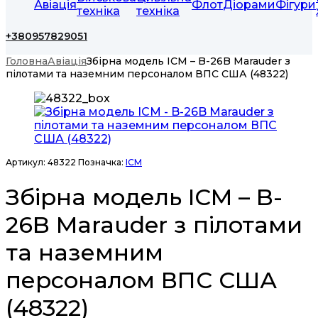
Авіація
Флот
Діорами
Фігури
техніка
техніка
+380957829051
Головна
Авіація
Збірна модель ICM – B-26B Marauder з
пілотами та наземним персоналом ВПС США (48322)
Артикул:
48322
Позначка:
ICM
Збірна модель ICM – B-
26B Marauder з пілотами
та наземним
персоналом ВПС США
(48322)