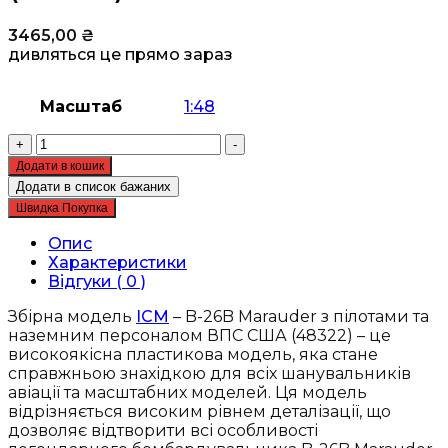
3465,00
₴
дивляться це прямо зараз
Масштаб
1:48
Збірна
+
-
модель
Додати в кошик
ICM
Додати в список бажаних
-
Швидка Покупка
B-
26B
Опис
Marauder
Характеристики
з
Відгуки ( 0 )
пілотами
та
Збірна модель
ICM
– B-26B Marauder з пілотами та
наземним
наземним персоналом ВПС США (48322) – це
персоналом
високоякісна пластикова модель, яка стане
ВПС
справжньою знахідкою для всіх шанувальників
США
авіації та масштабних моделей. Ця модель
(48322)
відрізняється високим рівнем деталізації, що
кількість
дозволяє відтворити всі особливості