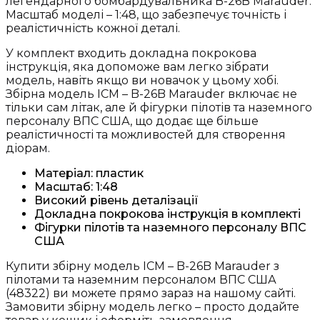
легендарного бомбардувальника B-26B Marauder.
Масштаб моделі – 1:48, що забезпечує точність і
реалістичність кожної деталі.
У комплект входить докладна покрокова
інструкція, яка допоможе вам легко зібрати
модель, навіть якщо ви новачок у цьому хобі.
Збірна модель ICM – B-26B Marauder включає не
тільки сам літак, але й фігурки пілотів та наземного
персоналу ВПС США, що додає ще більше
реалістичності та можливостей для створення
діорам.
Матеріал: пластик
Масштаб: 1:48
Високий рівень деталізації
Докладна покрокова інструкція в комплекті
Фігурки пілотів та наземного персоналу ВПС
США
Купити збірну модель ICM – B-26B Marauder з
пілотами та наземним персоналом ВПС США
(48322) ви можете прямо зараз на нашому сайті.
Замовити збірну модель легко – просто додайте