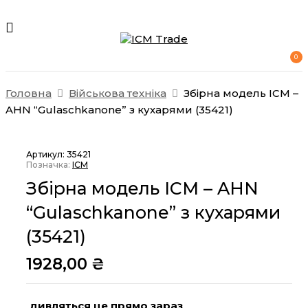
ЗАЛИШТЕ ПЕРШИЙ ВІДГУК “ЗБІРНА
0
МОДЕЛЬ ICM – AHN “GULASCHKANONE” З
Головна
Військова техніка
Збірна модель ICM –
КУХАРЯМИ (35421)”
AHN “Gulaschkanone” з кухарями (35421)
Ваша e-mail адреса не
Артикул:
35421
оприлюднюватиметься.
Обов’язкові
Позначка:
ICM
поля позначені
*
Збірна модель ICM – AHN
Оцінка
“Gulaschkanone” з кухарями
(35421)
1928,00
₴
дивляться це прямо зараз