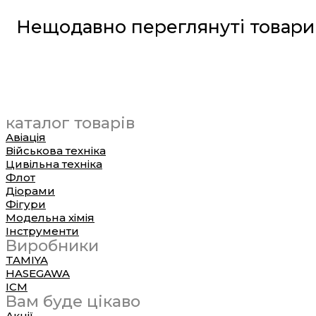
Нещодавно переглянуті товари
каталог товарів
Авіація
Військова техніка
Цивільна техніка
Флот
Діорами
Фігури
Модельна хімія
Інструменти
Виробники
TAMIYA
HASEGAWA
ICM
Вам буде цікаво
Акції