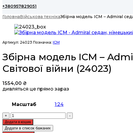
+380957829051
Головна
Військова техніка
Збірна модель ICM – Admiral се
Артикул:
24023
Позначка:
ICM
Збірна модель ICM – Admi
Світової війни (24023)
1554,00
₴
дивляться це прямо зараз
Масштаб
1:24
Збірна
+
-
модель
Додати в кошик
ICM
Додати в список бажаних
-