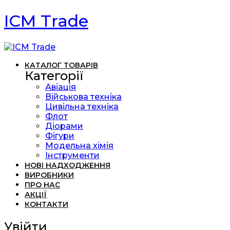
ICM Trade
КАТАЛОГ ТОВАРІВ
Категорії
Авіація
Військова техніка
Цивільна техніка
Флот
Діорами
Фігури
Модельна хімія
Інструменти
НОВІ НАДХОДЖЕННЯ
ВИРОБНИКИ
ПРО НАС
АКЦІЇ
КОНТАКТИ
Увійти