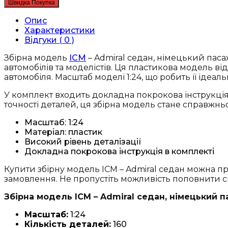
Швидка Покупка
Admiral
седан,
Опис
німецький
Характеристики
пасажирський
Відгуки ( 0 )
автомобіль
2
Збірна модель
ICM
– Admiral седан, німецький паса
Світової
автомобілів та моделістів. Ця пластикова модель ві
війни
автомобіля. Масштаб моделі 1:24, що робить її ідеа
(24023)
У комплект входить докладна покрокова інструкція,
кількість
точності деталей, ця збірна модель стане справжнь
Масштаб: 1:24
Матеріал: пластик
Високий рівень деталізації
Докладна покрокова інструкція в комплекті
Купити збірну модель ICM – Admiral седан можна пр
замовлення. Не пропустіть можливість поповнити 
Збірна модель ICM – Admiral седан, німецький п
Масштаб:
1:24
Кількість деталей:
160