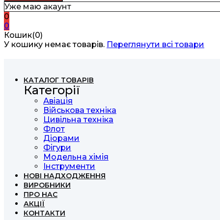
Уже маю акаунт
0
0
Кошик(0)
У кошику немає товарів.
Переглянути всі товари
КАТАЛОГ ТОВАРІВ
Категорії
Авіація
Військова техніка
Цивільна техніка
Флот
Діорами
Фігури
Модельна хімія
Інструменти
НОВІ НАДХОДЖЕННЯ
ВИРОБНИКИ
ПРО НАС
АКЦІЇ
КОНТАКТИ