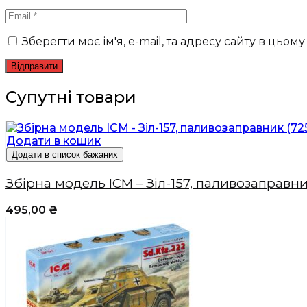
Зберегти моє ім'я, e-mail, та адресу сайту в цьо
Супутні товари
Додати в кошик
Додати в список бажаних
Збірна модель ICM – Зіл-157, паливозаправни
495,00
₴