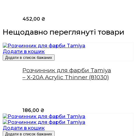
452,00
₴
Нещодавно переглянуті товари
Додати в кошик
Додати в список бажаних
Розчинник для фарби Tamiya
– X-20A Acrylic Thinner (81030)
186,00
₴
Додати в кошик
Додати в список бажаних