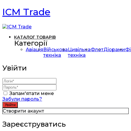
ICM Trade
КАТАЛОГ ТОВАРІВ
Категорії
Авіація
Військова
Цивільна
Флот
Діорами
Фі
техніка
техніка
Увійти
Запам'ятати мене
Забули пароль?
Створити акаунт
Зареєструватись