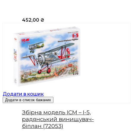
452,00
₴
Додати в кошик
Додати в список бажаних
Збірна модель ICM – І-5,
радянський винищувач-
біплан (72053)