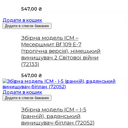
547,00
₴
Додати в кошик
Додати в список бажаних
Збірна модель ICM –
Месершмит Bf 109 E-7
(тропічна версія), німецький
винищувач 2 Світової війни
(72133)
547,00
₴
Додати в кошик
Додати в список бажаних
Збірна модель ICM – І-5
(ранній), радянський
винищувач-біплан (72052)