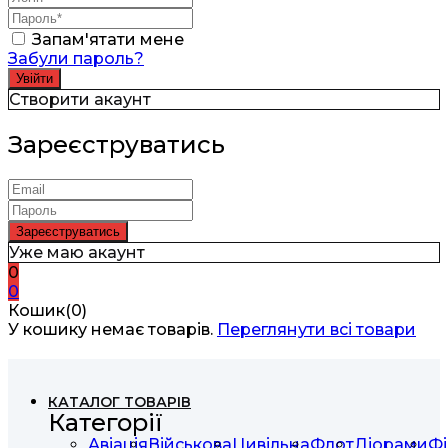
Запам'ятати мене
Забули пароль?
Створити акаунт
Зареєструватись
Уже маю акаунт
0
0
Кошик(0)
У кошику немає товарів.
Переглянути всі товари
КАТАЛОГ ТОВАРІВ
Категорії
Авіація
Військова
Цивільна
Флот
Діорами
Фі