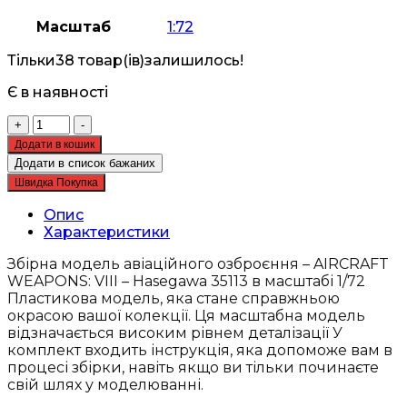
Масштаб
1:72
Тільки
38 товар(ів)
залишилось!
Є в наявності
Збірна
+
-
модель
Додати в кошик
авіаційного
Додати в список бажаних
озброєння
Швидка Покупка
-
AIRCRAFT
Опис
WEAPONS:
Характеристики
VIII
-
Збірна модель авіаційного озброєння – AIRCRAFT
Hasegawa
WEAPONS: VIII – Hasegawa 35113 в масштабі 1/72
35113
Пластикова модель, яка стане справжньою
кількість
окрасою вашої колекції. Ця масштабна модель
відзначається високим рівнем деталізації У
комплект входить інструкція, яка допоможе вам в
процесі збірки, навіть якщо ви тільки починаєте
свій шлях у моделюванні.