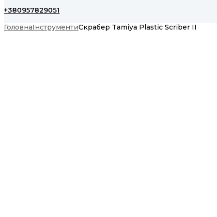
+380957829051
Головна
Інструменти
Скрабер Tamiya Plastic Scriber II