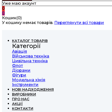
Уже маю акаунт
0
0
Кошик(0)
У кошику немає товарів.
Переглянути всі товари
КАТАЛОГ ТОВАРІВ
Категорії
Авіація
Військова техніка
Цивільна техніка
Флот
Діорами
Фігури
Модельна хімія
Інструменти
НОВІ НАДХОДЖЕННЯ
ВИРОБНИКИ
ПРО НАС
АКЦІЇ
КОНТАКТИ