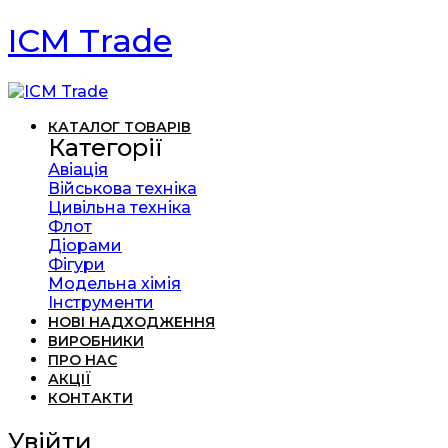
ICM Trade
КАТАЛОГ ТОВАРІВ
Категорії
Авіація
Військова техніка
Цивільна техніка
Флот
Діорами
Фігури
Модельна хімія
Інструменти
НОВІ НАДХОДЖЕННЯ
ВИРОБНИКИ
ПРО НАС
АКЦІЇ
КОНТАКТИ
Увійти