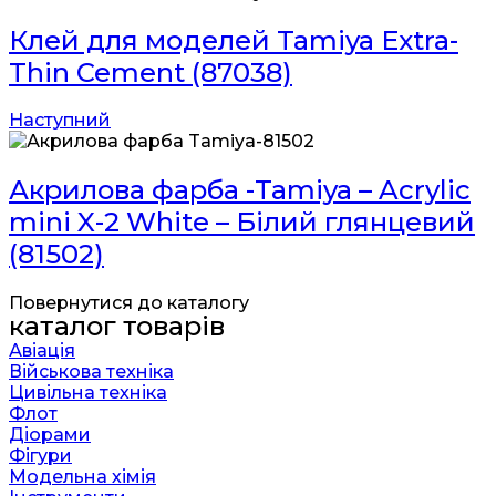
Клей для моделей Tamiya Extra-
Thin Cement (87038)
Наступний
Акрилова фарба -Tamiya – Acrylic
mini X-2 White – Білий глянцевий
(81502)
Повернутися до каталогу
каталог товарів
Авіація
Військова техніка
Цивільна техніка
Флот
Діорами
Фігури
Модельна хімія