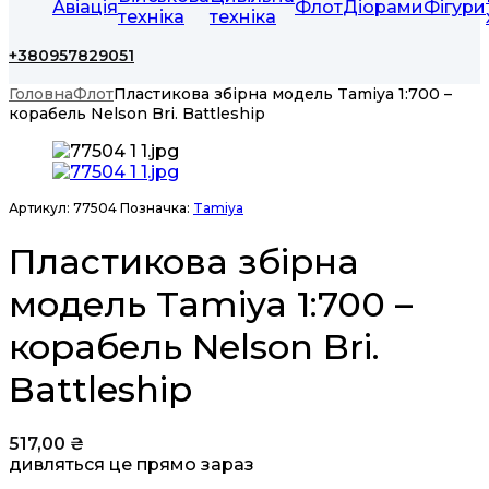
Авіація
Флот
Діорами
Фігури
техніка
техніка
+380957829051
Головна
Флот
Пластикова збірна модель Tamiya 1:700 –
корабель Nelson Bri. Battleship
Артикул:
77504
Позначка:
Tamiya
Пластикова збірна
модель Tamiya 1:700 –
корабель Nelson Bri.
Battleship
517,00
₴
дивляться це прямо зараз