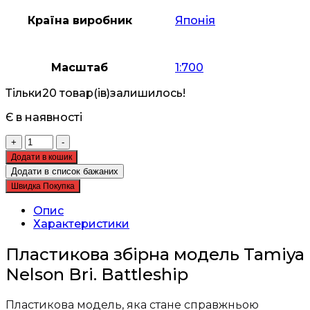
Країна виробник
Японія
Масштаб
1:700
Тільки
20 товар(ів)
залишилось!
Є в наявності
Пластикова
+
-
збірна
Додати в кошик
модель
Додати в список бажаних
Tamiya
Швидка Покупка
1:700
-
Опис
корабель
Характеристики
Nelson
Bri.
Пластикова збірна модель Tamiya
Battleship
Nelson Bri. Battleship
кількість
Пластикова модель, яка стане справжньою