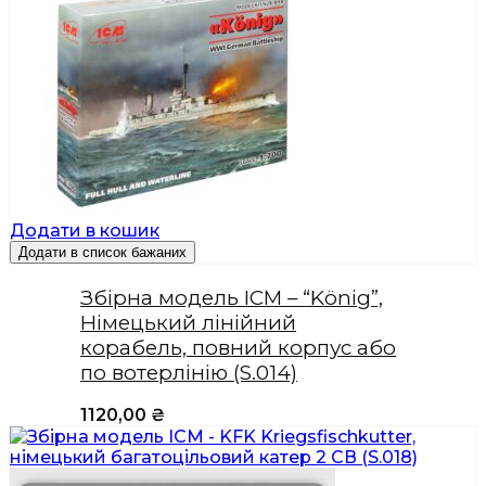
Додати в кошик
Додати в список бажаних
Збірна модель ICM – “König”,
Німецький лінійний
корабель, повний корпус або
по вотерлінію (S.014)
1120,00
₴