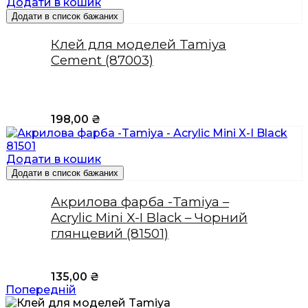
Додати в кошик
Додати в список бажаних
Клей для моделей Tamiya
Cement (87003)
198,00
₴
Додати в кошик
Додати в список бажаних
Акрилова фарба -Tamiya –
Acrylic Mini X-I Black – Чорний
глянцевий (81501)
135,00
₴
Попередній