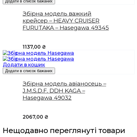
Додати в список бажаних
Збірна модель важкий
крейсер – HEAVY CRUISER
FURUTAKA – Hasegawa 49345
1137,00
₴
Додати в кошик
Додати в список бажаних
Збірна модель авіаносець –
J.M.S.D.F. DDH KAGA –
Hasegawa 49032
2067,00
₴
Нещодавно переглянуті товари