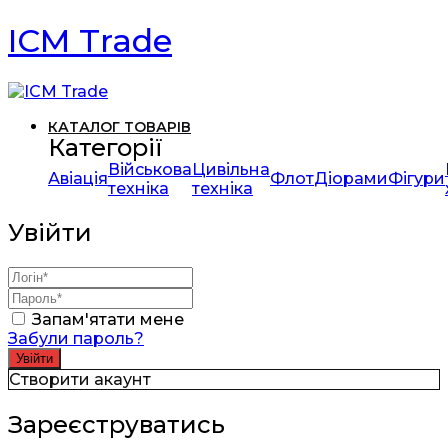
ICM Trade
КАТАЛОГ ТОВАРІВ
Категорії
Військова
Цивільна
Авіація
Флот
Діорами
Фігури
техніка
техніка
Увійти
Запам'ятати мене
Забули пароль?
Створити акаунт
Зареєструватись