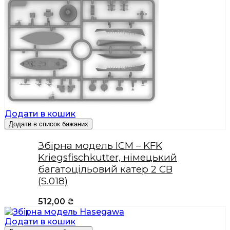
Додати в кошик
Додати в список бажаних
Збірна модель ICM – KFK
Kriegsfischkutter, німецький
багатоцільовий катер 2 СВ
(S.018)
512,00
₴
Додати в кошик