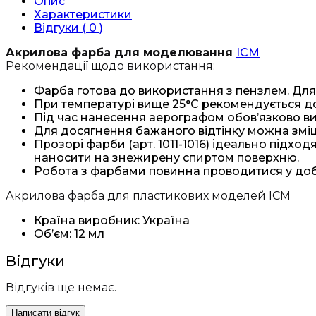
Опис
кількість
Характеристики
Відгуки ( 0 )
Акрилова фарба для моделювання
ICM
Рекомендації щодо використання:
Фарба готова до використання з пензлем. Для
При температурі вище 25°C рекомендується д
Під час нанесення аерографом обов’язково в
Для досягнення бажаного відтінку можна зм
Прозорі фарби (арт. 1011-1016) ідеально підходя
наносити на знежирену спиртом поверхню.
Робота з фарбами повинна проводитися у до
Акрилова фарба для пластикових моделей ICM
Країна виробник: Україна
Об’єм: 12 мл
Відгуки
Відгуків ще немає.
Написати відгук