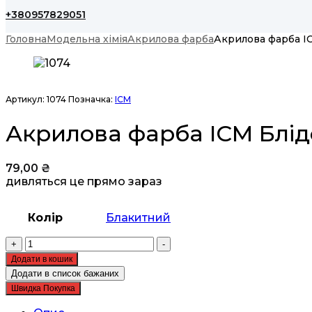
+380957829051
Головна
Модельна хімія
Акрилова фарба
Акрилова фарба IC
Артикул:
1074
Позначка:
ICM
Акрилова фарба ICM Блід
79,00
₴
дивляться це прямо зараз
Колір
Блакитний
Акрилова
+
-
фарба
Додати в кошик
ICM
Додати в список бажаних
Блідо-
Швидка Покупка
блакитний
(1074)