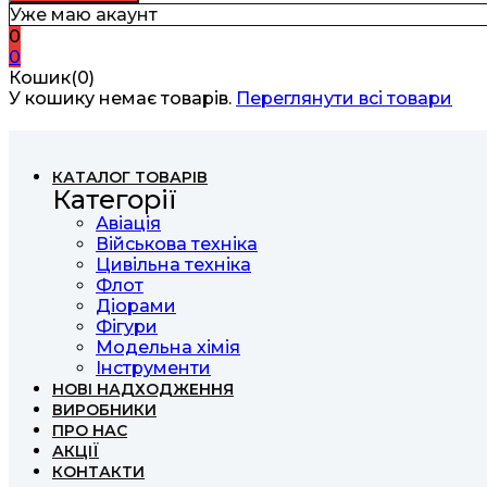
Уже маю акаунт
0
0
Кошик(0)
У кошику немає товарів.
Переглянути всі товари
КАТАЛОГ ТОВАРІВ
Категорії
Авіація
Військова техніка
Цивільна техніка
Флот
Діорами
Фігури
Модельна хімія
Інструменти
НОВІ НАДХОДЖЕННЯ
ВИРОБНИКИ
ПРО НАС
АКЦІЇ
КОНТАКТИ