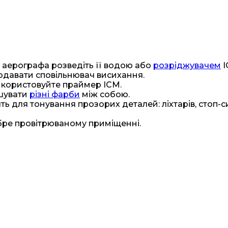
 аерографа розведіть її водою або
розріджувачем
I
одавати сповільнювач висихання.
икористовуйте праймер ICM.
ішувати
різні фарби
між собою.
ть для тонування прозорих деталей: ліхтарів, стоп-сиг
бре провітрюваному приміщенні.