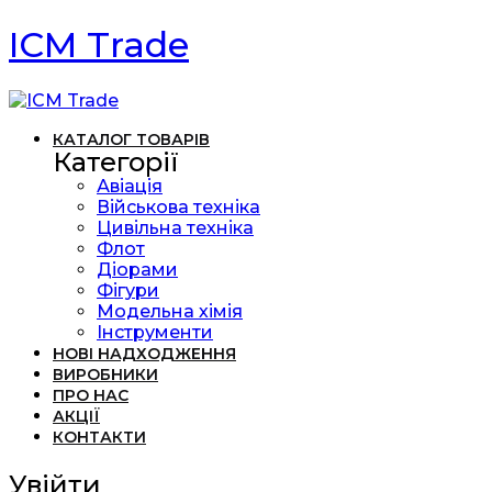
ICM Trade
КАТАЛОГ ТОВАРІВ
Категорії
Авіація
Військова техніка
Цивільна техніка
Флот
Діорами
Фігури
Модельна хімія
Інструменти
НОВІ НАДХОДЖЕННЯ
ВИРОБНИКИ
ПРО НАС
АКЦІЇ
КОНТАКТИ
Увійти