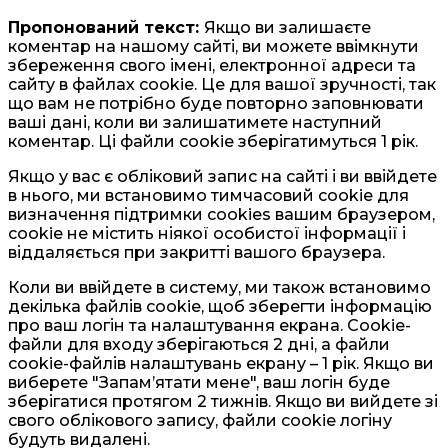
Пропонований текст:
Якщо ви залишаєте
коментар на нашому сайті, ви можете ввімкнути
збереження свого імені, електронної адреси та
сайту в файлах cookie. Це для вашої зручності, так
що вам не потрібно буде повторно заповнювати
ваші дані, коли ви залишатимете наступний
коментар. Ці файли cookie зберігатимуться 1 рік.
Якщо у вас є обліковий запис на сайті і ви ввійдете
в нього, ми встановимо тимчасовий cookie для
визначення підтримки cookies вашим браузером,
cookie не містить ніякої особистої інформації і
віддаляється при закритті вашого браузера.
Коли ви ввійдете в систему, ми також встановимо
декілька файлів cookie, щоб зберегти інформацію
про ваш логін та налаштування екрана. Cookie-
файли для входу зберігаються 2 дні, а файли
cookie-файлів налаштувань екрану – 1 рік. Якщо ви
виберете "Запам’ятати мене", ваш логін буде
зберігатися протягом 2 тижнів. Якщо ви вийдете зі
свого облікового запису, файли cookie логіну
будуть видалені.