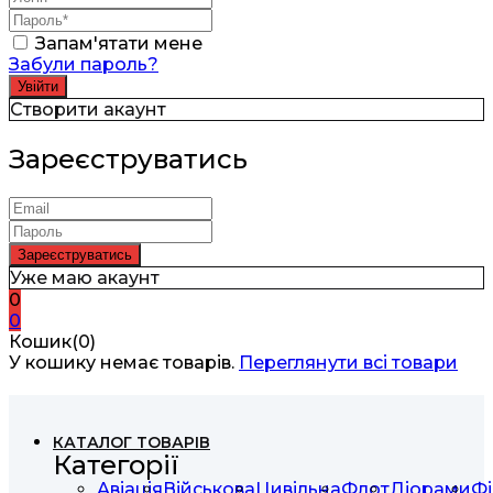
Запам'ятати мене
Забули пароль?
Створити акаунт
Зареєструватись
Уже маю акаунт
0
0
Кошик(0)
У кошику немає товарів.
Переглянути всі товари
КАТАЛОГ ТОВАРІВ
Категорії
Авіація
Військова
Цивільна
Флот
Діорами
Фі