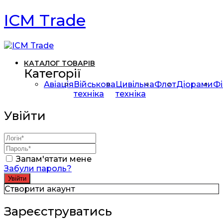
ICM Trade
КАТАЛОГ ТОВАРІВ
Категорії
Авіація
Військова
Цивільна
Флот
Діорами
Фі
техніка
техніка
Увійти
Запам'ятати мене
Забули пароль?
Створити акаунт
Зареєструватись