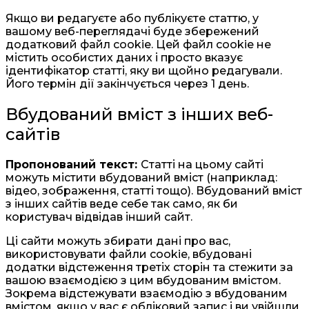
Якщо ви редагуєте або публікуєте статтю, у
вашому веб-переглядачі буде збережений
додатковий файл cookie. Цей файл cookie не
містить особистих даних і просто вказує
ідентифікатор статті, яку ви щойно редагували.
Його термін дії закінчується через 1 день.
Вбудований вміст з інших веб-
сайтів
Пропонований текст:
Статті на цьому сайті
можуть містити вбудований вміст (наприклад:
відео, зображення, статті тощо). Вбудований вміст
з інших сайтів веде себе так само, як би
користувач відвідав інший сайт.
Ці сайти можуть збирати дані про вас,
використовувати файли cookie, вбудовані
додатки відстеження третіх сторін та стежити за
вашою взаємодією з цим вбудованим вмістом.
Зокрема відстежувати взаємодію з вбудованим
вмістом, якщо у вас є обліковий запис і ви увійшли