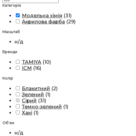
Категорія
Модельна хімія
(
31
)
Акрилова фарба
(
29
)
Масштаб
н/д
Бренди
TAMIYA
(
10
)
ICM
(
16
)
Колір
Блакитний
(
2
)
Зелений
(
1
)
Сірий
(
31
)
Темно-зелений
(
1
)
Хакі
(
1
)
Об'єм
н/д