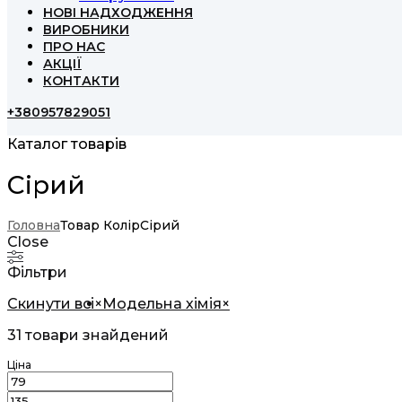
НОВІ НАДХОДЖЕННЯ
ВИРОБНИКИ
ПРО НАС
АКЦІЇ
КОНТАКТИ
+380957829051
Каталог товарів
Сірий
Головна
Товар Колір
Сірий
Close
Фільтри
Скинути всі
×
Модельна хімія
×
31
товари знайдений
Ціна