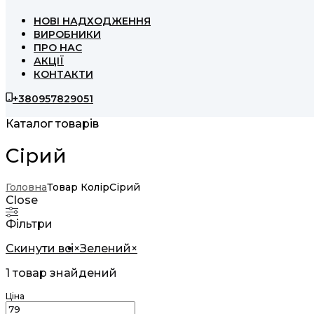
НОВІ НАДХОДЖЕННЯ
ВИРОБНИКИ
ПРО НАС
АКЦІЇ
КОНТАКТИ
+380957829051
Каталог товарів
Сірий
Головна
Товар Колір
Сірий
Close
Фільтри
Скинути всі
×
Зелений
×
1
товар знайдений
Ціна