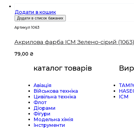
Додати в кошик
Додати в список бажаних
Артикул 1063
Акрилова фарба ICM Зелено-сірий (1063
79,00
₴
каталог товарів
Вир
Авіація
TAMI
Військова техніка
HASE
Цивільна техніка
ICM
Флот
Діорами
Фігури
Модельна хімія
Інструменти