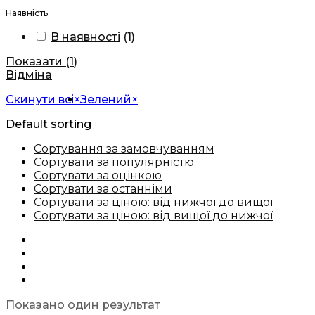
Наявність
В наявності
(
1
)
Показати
(
1
)
Відміна
Скинути всі
×
Зелений
×
Default sorting
Сортування за замовчуванням
Сортувати за популярністю
Сортувати за оцінкою
Сортувати за останніми
Сортувати за ціною: від нижчої до вищої
Сортувати за ціною: від вищої до нижчої
Показано один результат