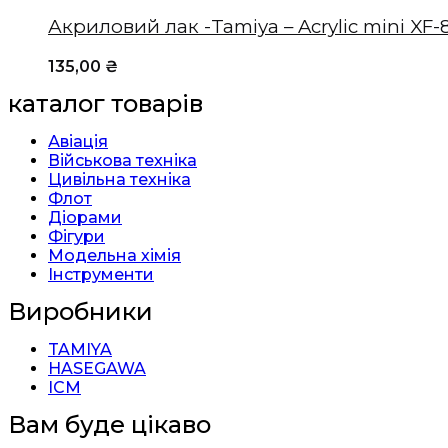
Акриловий лак -Tamiya – Acrylic mini XF-
135,00
₴
каталог товарів
Авіація
Військова техніка
Цивільна техніка
Флот
Діорами
Фігури
Модельна хімія
Інструменти
Виробники
TAMIYA
HASEGAWA
ICM
Вам буде цікаво