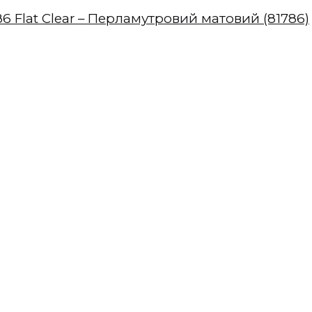
86 Flat Clear – Перламутровий матовий (81786)