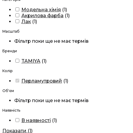
Модельна хімія
(
1
)
Акрилова фарба
(
1
)
Лак
(
1
)
Масштаб
Фільтр поки ще не має термів
Бренди
TAMIYA
(
1
)
Колір
Перламутровий
(
1
)
Об'єм
Фільтр поки ще не має термів
Наявність
В наявності
(
1
)
Показати
(
1
)