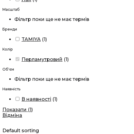
Масштаб
Фільтр поки ще не має термів
Бренди
TAMIYA
(
1
)
Колір
Перламутровий
(
1
)
Об'єм
Фільтр поки ще не має термів
Наявність
В наявності
(
1
)
Показати
(
1
)
Відміна
Default sorting