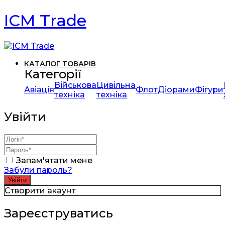
ICM Trade
КАТАЛОГ ТОВАРІВ
Категорії
Військова
Цивільна
Авіація
Флот
Діорами
Фігури
техніка
техніка
Увійти
Запам'ятати мене
Забули пароль?
Створити акаунт
Зареєструватись