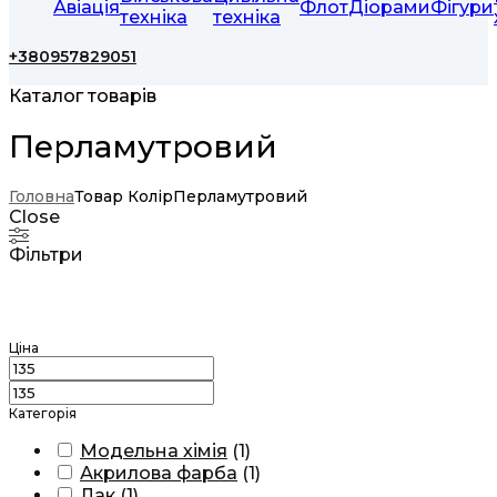
Авіація
Флот
Діорами
Фігури
техніка
техніка
+380957829051
Каталог товарів
Перламутровий
Головна
Товар Колір
Перламутровий
Close
Фільтри
Ціна
Категорія
Модельна хімія
(
1
)
Акрилова фарба
(
1
)
Лак
(
1
)