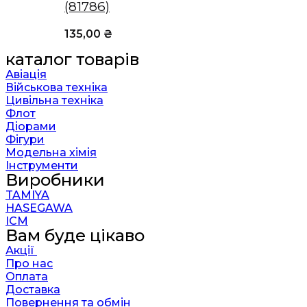
(81786)
135,00
₴
каталог товарів
Авіація
Військова техніка
Цивільна техніка
Флот
Діорами
Фігури
Модельна хімія
Інструменти
Виробники
TAMIYA
HASEGAWA
ICM
Вам буде цікаво
Акції
Про нас
Оплата
Доставка
Повернення та обмін